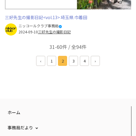
三好先生の撮影日記<vol.13> 埼玉県 巾着田
ニッコールクラブ事務局
2024-09-10
三好先生の撮影日記
31-60件 / 全94件
‹
1
2
3
4
›
ホーム
事務局だより