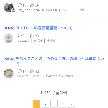
15
16
lab_mee(Osamu NOGUCHI)
|
05/11
|
その他
PHOTO HUB写真展投稿について
解決済み
8
23
gowasu
|
04/26
|
その他
デバイスごとの「色の見え方」の違いと基準につい
解決済み
て
17
32
Yoshito
|
04/15
|
作品づくりについて
1-25件 / 全82件
1
2
…
4
›