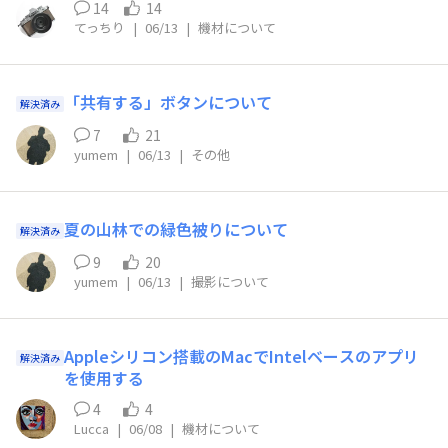
14
14
てっちり
|
06/13
|
機材について
「共有する」ボタンについて
解決済み
7
21
yumem
|
06/13
|
その他
夏の山林での緑色被りについて
解決済み
9
20
yumem
|
06/13
|
撮影について
Appleシリコン搭載のMacでIntelベースのアプリ
解決済み
を使用する
4
4
Lucca
|
06/08
|
機材について