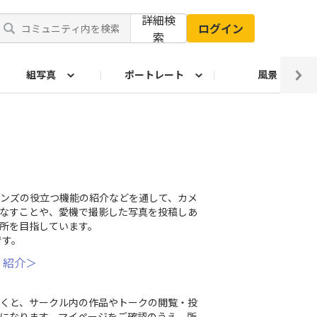
詳細検
ログイン
索
組写真
ポートレート
風景
ンズの役立つ機能の紹介などを通して、カメ
なすことや、愛機で撮影した写真を投稿しあ
所を目指しています。
です。
 紹介＞
くと、サークル内の作品やトークの閲覧・投
になります。マイページをご確認のうえ、所