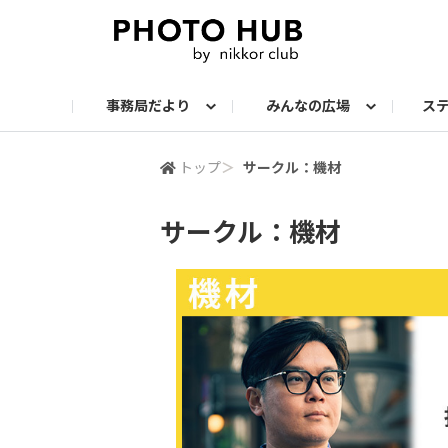
事務局だより
みんなの広場
ス
お知らせ
メンバーズ・フォト
サークル：ステップアップ
サークル：機材
サークル：スナップ
サークル：組写真
サークル：ポートレート
サークル：風景
イベント
メンバーズ・トー
会報誌・読
トップ
＞
サークル：機材
サークル：機材