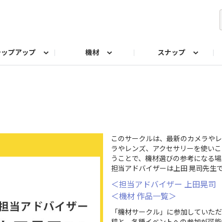
テップアップ
機材
スナップ
ク
みもの
なんでも相談室
写真展
プラチナアワード
このサークルは、最新のカメラやレ
ラやレンズ、アクセサリーを使いこ
うことで、機材選びの参考になる場
担当アドバイザーは上田 晃司先生
＜担当アドバイザー 上田晃司
＜機材 作品一覧＞
「機材サークル」に参加していただ
稿と、各種イベントへの参加が可能