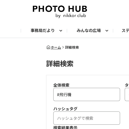
事務局だより
みんなの広場
ス
お知らせ
メンバーズ・フォト
サークル：ステップアップ
サークル：機材
サークル：スナップ
サークル：組写真
サークル：ポートレート
サークル：風景
イベント
メンバーズ・トー
会報誌・読
ホーム
詳細検索
詳細検索
全体検索
タ
ハッシュタグ
検索結果表示