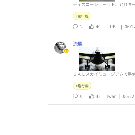
ディズニージェーット、とびま
飛行機
2
40
- UB -
|
06/2
流麗
ＪＡＬスカイミュージアムで整
飛行機
0
42
Iwan
|
06/22