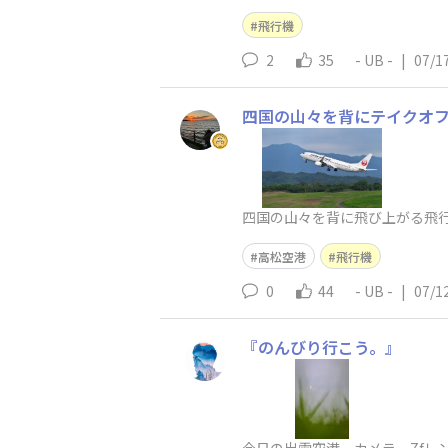
飛行機
2
35
- UB -
|
07/1
四国の山々を背にテイクオ
四国の山々を背に飛び上がる飛
高松空港
飛行機
0
44
- UB -
|
07/1
『のんびり行こう。』