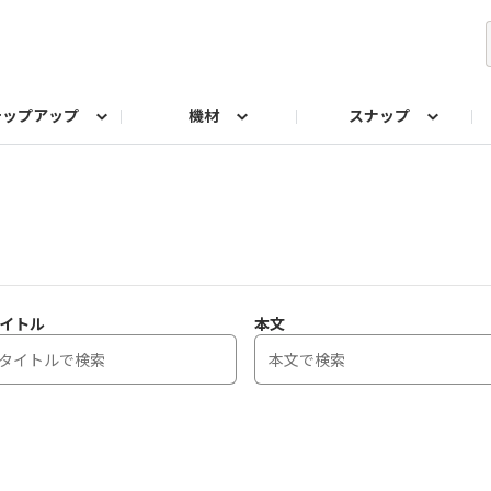
テップアップ
機材
スナップ
ク
みもの
なんでも相談室
写真展
プラチナアワード
イトル
本文