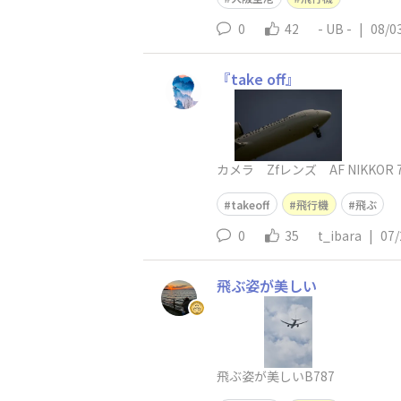
0
42
- UB -
|
08/0
『take off』
カメラ Zfレンズ AF NIKKOR 75
takeoff
飛行機
飛ぶ
0
35
t_ibara
|
07/
飛ぶ姿が美しい
飛ぶ姿が美しいB787