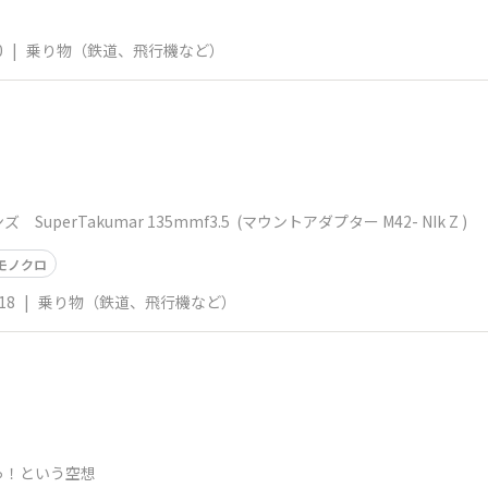
0
|
乗り物（鉄道、飛行機など）
erTakumar 135mmf3.5 (マウントアダプター M42- NIk Z )​
モノクロ
18
|
乗り物（鉄道、飛行機など）
っ！という空想