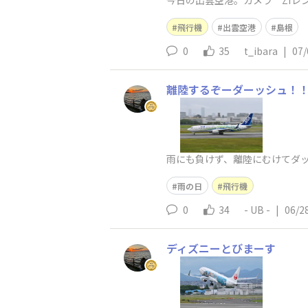
今日の出雲空港。カメラ Zfレンズ AF 
飛行機
出雲空港
島根
0
35
t_ibara
|
07/
離陸するぞーダーッシュ！
雨にも負けず、離陸にむけてダ
雨の日
飛行機
0
34
- UB -
|
06/2
ディズニーとびまーす