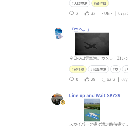
大阪空港
飛行機
2
32
- UB -
|
07/2
『空へ。』
今日の出雲空港。カメラ Zfレンズ Sup
飛行機
出雲空港
空
0
29
t_ibara
|
07/
Line up and Wait SKY89
スカイパーク機は滑走路待機で