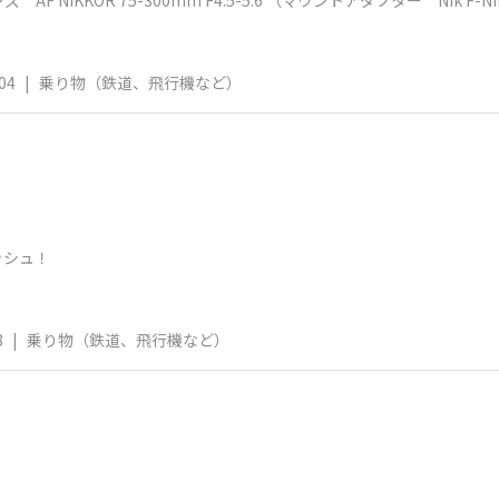
NIKKOR 75-300mm F4.5-5.6 （マウントアダプター NIk F-NIk 
04
|
乗り物（鉄道、飛行機など）
！
ッシュ！
8
|
乗り物（鉄道、飛行機など）