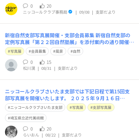
1-30 電話番号：0766-20
0
20
ニッコールクラブ事務局
|
09/08
|
支部だより
新宿自然支部写真展開催・支部会員募集 新宿自然支部の
定例写真展「第２２回自然塾展」を添付案内の通り開催い
たします。 ２０２５年１０月７日（火）～１３日（月）
写真展
会員募集
風景
自然
JCIIフォトクラブ２５（半蔵門） 皆様にご高覧頂き、
ご批評・ご感想をいただければ幸いです。 合わせて、新
0
15
松川滉
|
08/31
|
支部だより
規支部会員募集中です。詳しくはホーム
ニッコールクラブさいたま支部では下記日程で第15回支
部写真展を開催いたします。 ２０２５年９月１６日
（火）～２１日（日） １０:００～１７:３０（最終日は１
ニッコールクラブさいたま支部
写真展
支部写真展
６:３０まで） 埼玉県立近代美術館一般展示室４ 今年は、
課題作品「埼玉のみち」と自由作品の構成となっていま
埼玉県立近代美術館
す。 お時間ありましたら、お越し
0
20
らいおん
|
08/22
|
支部だより