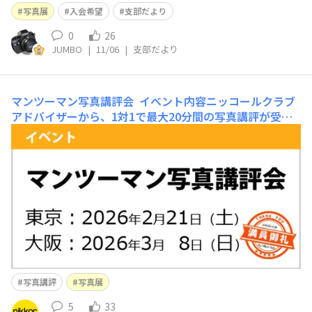
開催中です。滋賀県在中の方のみならず、皆様のご高覧を
写真展
入会希望
支部だより
賜りますようお願いいたします。また同時に、ニッコール
クラブびわこ支部へ入会も募集しております。よろしくお
0
26
JUMBO
|
11/06
|
支部だより
願いいたします。
マンツーマン写真講評会
イベント内容ニッコールクラブ
アドバイザーから、1対1で最大20分間の写真講評が受け
られるイベントを、東京・大阪の2会場で開催いたしま
す。ニコンのカメラで撮影した作品20枚以上をご用意いた
だければ、写真歴やレベルを問わず、どなたでもご参加い
ただけます。※ 講評作品はデータの事前アップロー
写真講評
写真展
5
33