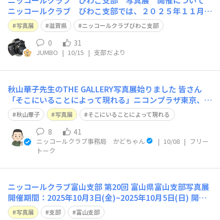
ニッコールクラブ びわこ支部 写真展 開催について
ニッコールクラブ びわこ支部では、２０２５年１１月６
日（木） から１１月９日（日）までの間、写真展を開催
写真展
滋賀県
ニッコールクラブびわこ支部
いたします。 皆様のご来場、ご観覧、をお願いいたして
おります。 場所、滋賀県草津市草津町１５４７ 草
0
31
JUMBO
|
10/15
|
支部だより
津市立図書館３階ギャラリー 開催日時：
秋山華子先生のTHE GALLERY写真展始りました 皆さん
「そこにいることによって現れる」ニコンプラザ東京、2
025年10月7日（火）～2025年10月20日（月）に行ってき
秋山華子
写真展
そこにいることによって現れる
ました。 ニコンプラザ東京 THE GALLERYにて開催中の、
秋山華子先生の写真展を拝見してまいりました。 会場に
8
41
ニッコールクラブ事務局 かどちゃん
|
10/08
|
フリー
足を
トーク
ニッコールクラブ富山支部 第20回 富山県富山支部写真展
開催期間：2025年10月3日(金)~2025年10月5日(日) 開催
時間：9:30-17:00 最終日16:00 会場名：高岡市美術館 市
写真展
支部
富山支部
民ギャラリー 会場住所：〒933-0056 富山県高岡市中川1-