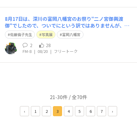
8月17日は、深川の富岡八幡宮のお祭り"二ノ宮御輿渡
御"でしたので、ついでにという訳ではありませんが、佐
藤倫子先生の写真展に行ってきました。 展示場は境内の
佐藤倫子先生
写真展
富岡八幡宮
一角に、綺麗に整備された広々としたスペースに設けられ
ており、開放された室外にも関わらず落ち着いた雰囲気あ
2
28
FM-8
|
08/20
|
フリートーク
る空間になっていて、作品をじっくりと鑑賞
21-30件 / 全70件
‹
1
2
3
4
5
6
7
›