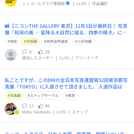
ニッコールクラブ事務局
|
11/04
|
作品講評
📸【ニコンTHE GALLERY 東京】11月3日が最終日！ 写真
展『知床の美 ― 星降る大自然に宿る、四季の輝き』に、
三好和義先生がお越しくださいました。 各作品パネルに
知床
写真展
世界自然遺産
三好和義
添えた「レア度」「体力」表示を「とても面白いアイデア
ですね」とお褒めいただき、70インチ大型モニターで上
0
29
退会したユーザー
|
11/02
|
フリートーク
映している映像作品や撮影
私ごとですが、このDMの全日本写真連盟第52回東京都写
真展『TOKYO』に入選させて頂きました。 入選作品は、
スナップサークル熊切先生の自由投稿を講評して頂くオン
写真展
スナップサークル
東京
ラインセミナーで、受講中に投稿してコメント頂いた部分
を少し修正して応募したところ、入選したものです。『や
17
40
Moby Takahashi
|
11/01
|
スナップ
ってて良かったPhotoHub！」