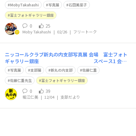
enT2』に参加させて頂きます。 写真好きなメンバーが、
MobyTakahashi
写真展
石田美菜子
各地をフォトさんぽして、楽しく撮った『またとない瞬
間』です。お時間がありましたら、お寄り下さい。 3/6
富士フォトギャラリー銀座
（金）〜3/12（木） 富
0
25
Moby Takahashi
|
02/26
|
フリートーク
ニッコールクラブ新丸の内支部写真展 会場 富士フォト
ギャラリー銀座 スペース1 会
期 2025年12月5日（金）～11日（木） 時間 平日 1
写真展
支部展
新丸の内支部
佐藤仁重
0：30-19：00 土日 11：00-17：00 最終日
14：00終了 10周年を機に初のグループ展を開催します。
佐藤仁重先生
富士フォトギャラリー銀座
ど
0
39
堀江仁美
|
12/04
|
支部だより