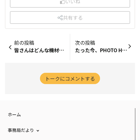
いいね
共有する
前の投稿
次の投稿
皆さんはどんな機材で撮影してますか？ ここではNikon製品を使われていると思いますが・・ 私は ・Z 6III 、Z50とレンズ数本：撮影全般 ・360°カメラ『Insta360 X4』：スキーやハイキング、水中等 ・防水タフコンデジ『TG-6』『W300』：激しい水遊びや水中用 ・スマホ『galaxy z fold７』：撮影全般 ・スマホ『galaxy s22』：ぶっ壊れてもいいひどい環境で使用 PHOTO HUBで楽しくNikon製品で撮影した写真を紹介しておりますが別のSNSでは全ての機材で旅行や絶景写真を紹介して楽しい撮影ライフを満喫してます♪色々な機材で遊んでいると高級機の懐の深さを感じますね✨️ 浮気者と言われるかのしれませんが私にとってのカメラは旅の相棒でミラーレスだけでなくコンデジやスマホでもOKなのです😊（必ずNikonのミラーレスは持っていますが） 添付写真はW300（Nikonの防水コンデジ）にて水中でサメを撮影したものです。 人生、長いのか短いのか分かりませんが皆さん楽しく写真撮影ができたら嬉しいなーと思います❗️ （いじめられちゃいそうな投稿しちゃいましたが優しくしてもらうと嬉しいな・・😅）
たった今、PHOTO HUB写真展に展示していただいた拙作を受け取りました。ありがとうございます。 次回の写真展にも選ばれるよう精進せねば、と決意をあらたにしたところです😉
トークにコメントする
ホーム
事務局だより