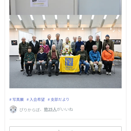
写真展
入会希望
支部だより
、
他25人
がいいね
ぴりからぼ