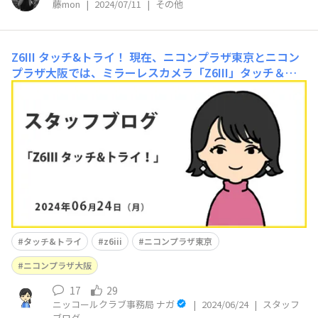
藤mon
|
2024/07/11
|
その他
Z6III タッチ&トライ！
現在、ニコンプラザ東京とニコン
プラザ大阪では、ミラーレスカメラ「Z6III」タッチ＆ト
ライ、特別キャンペーンを実施中です！スタッフとしてわ
たしもニコンプラザ東京に行ったのですが、会場の様子を
少しご紹介させていただきます♪ニコンプラザ東京の「Z
6III」体験会の会場ニコンプラザ大阪の「Z6III」体験
タッチ&トライ
z6iii
ニコンプラザ東京
ニコンプラザ大阪
17
29
ニッコールクラブ事務局 ナガ
|
2024/06/24
|
スタッフ
ブログ