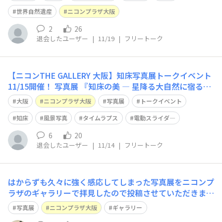
って来ました。 連日 多くのお客様にお越しいただき、
心より御礼申し上げます。 大阪会場は11/26まで。（日曜
世界自然遺産
ニコンプラザ大阪
休館） 今
2
26
退会したユーザー
|
11/19
|
フリートーク
【ニコンTHE GALLERY 大阪】知床写真展トークイベント
11/15開催！ 写真展 『知床の美 ― 星降る大自然に宿る、
四季の輝き』 は、昨日 11/13 から大阪会場がスタートし
大阪
ニコンプラザ大阪
写真展
トークイベント
ました。 平日にも関わらず、初日から多くのお客様にお
越しいただき、心より御礼申し上げます。 明日 11月15日
知床
風景写真
タイムラプス
電動スライダ―
(土
6
20
退会したユーザー
|
11/14
|
フリートーク
はからずも久々に強く感応してしまった写真展をニコンプ
ラザのギャラリーで拝見したので投稿させていただきま
す。 その写真展は、ニコンプラザ大阪で開催中（5/15～2
写真展
ニコンプラザ大阪
ギャラリー
8）の小柴一良氏の写真展「水俣物語 MINAMATA STORY