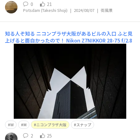
0
21
Potsdam (Takeshi Shoji)
|
2024/08/07
|
街風景
知る人ぞ知る
ニコンプラザ大阪があるビルの入口 ふと見
上げると面白かったので！ Nikon Z7NIKKOR 28-75 f/2.8
W
M
ニコンプラザ大阪
スナップ
2
25