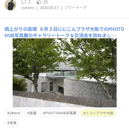
1971-2024」です。 サービスセンターでセンサー掃除して
2
25
yumem
|
2025/05/17
|
フリートーク
もらったつい
雨上がりの高畑
８月３日ににこんプラザ大阪でのPHOTO
HUB写真展のギャラリートーク＆交流会を訪ねまし
た。 ギャラリートークは、学生時代の学界でのポスター
発表の雰囲気を思い出しました。撮影者（時々協力者も）
の一瞬にかける熱い想いを聞くことが出来たことは、自分
自身への収穫でした。交流会では、作
26mm
高畑
PHOTOHUB写真展
ニコンプラザ大阪
奈良