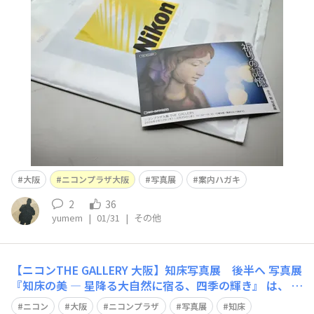
前、メンバーズ・トークに投稿・告知されていましたTHE
GALLERYでの写真展「住吉聡写真展『祈りの記憶』」の
案内ハガキが置いてありました。印刷物になると、また印
象が変わってくるものなんですね。柔らかい線の感じと色
合いがとても素敵
大阪
ニコンプラザ大阪
写真展
案内ハガキ
2
36
yumem
|
01/31
|
その他
【ニコンTHE GALLERY 大阪】知床写真展 後半へ 写真展
『知床の美 ― 星降る大自然に宿る、四季の輝き』 は、 1
1/13 から大阪会場がスタートし、いよいよ後半日程に入
ニコン
大阪
ニコンプラザ
写真展
知床