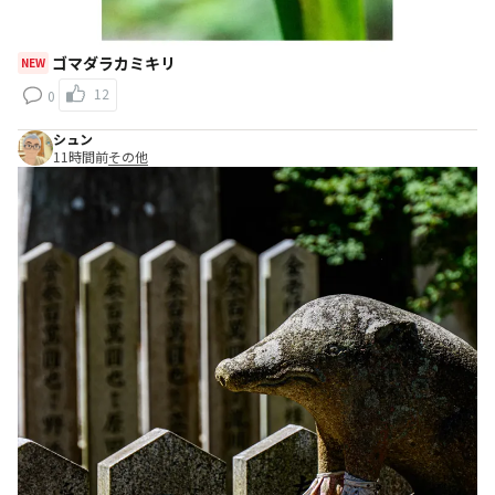
ゴマダラカミキリ
NEW
12
0
シュン
11時間前
その他