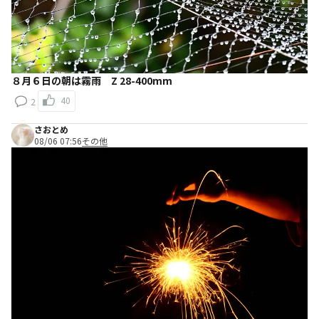
８月６日の朝は霧雨 Z 28-400mm
40
2
さおとめ
08/06 07:56
その他