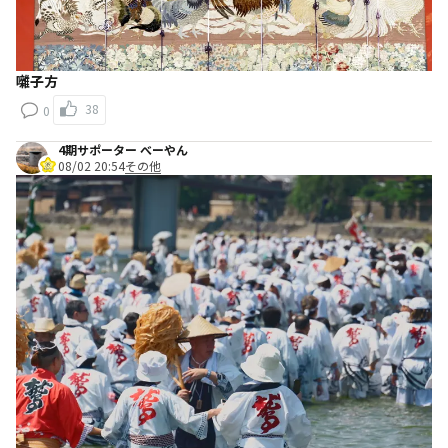
囃子方
38
0
4期サポーター べーやん
08/02 20:54
その他