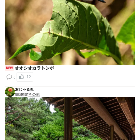
オオシオカラトンボ
NEW
12
0
おじゃる丸
9時間前
その他