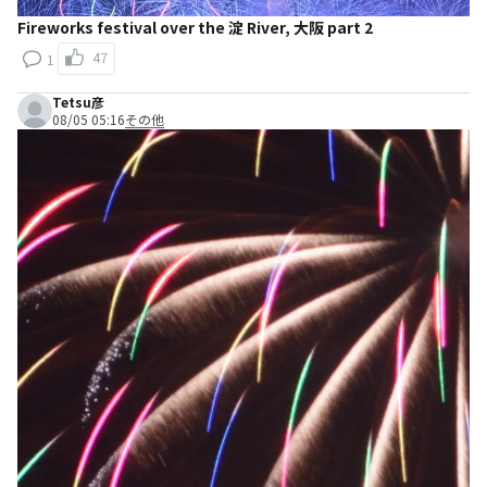
Fireworks festival over the 淀 River, 大阪 part 2
47
1
Tetsu彦
08/05 05:16
その他