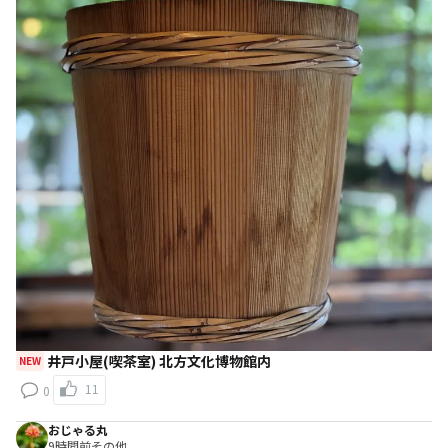
井戸小屋(喫茶室) 北方文化博物館内
NEW
11
0
おじゃる丸
9時間前
その他