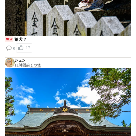
狛犬？
NEW
17
0
シュン
11時間前
その他