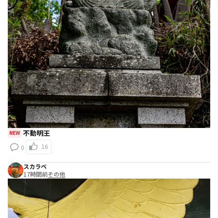
不動明王
NEW
16
0
スカラベ
17時間前
その他