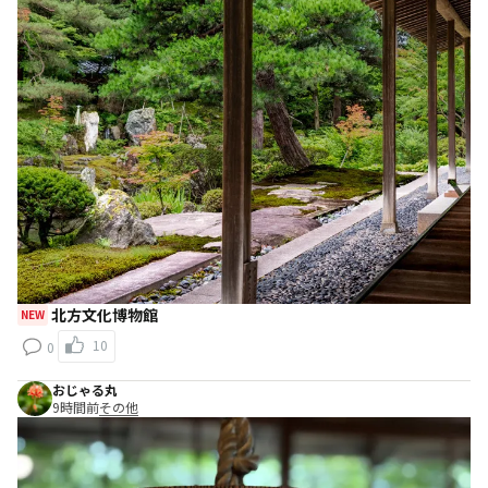
北方文化博物館
NEW
10
0
おじゃる丸
9時間前
その他