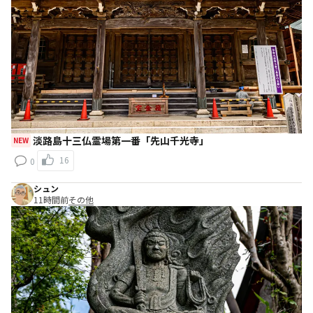
淡路島十三仏霊場第一番「先山千光寺」
NEW
16
0
シュン
11時間前
その他