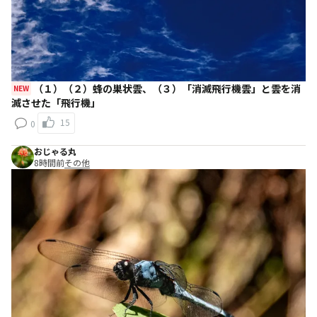
（１）（２）蜂の巣状雲、（３）「消滅飛行機雲」と雲を消
NEW
滅させた「飛行機」
15
0
おじゃる丸
8時間前
その他