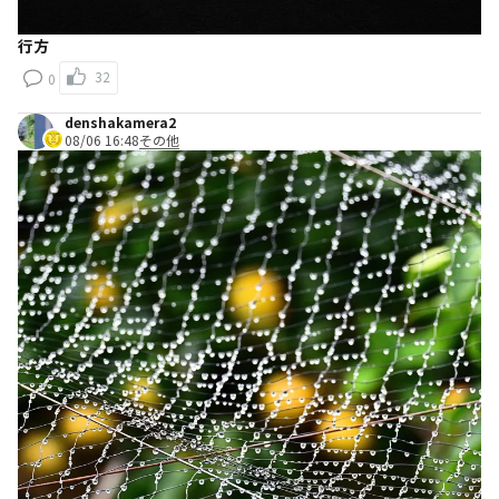
行方
32
0
denshakamera2
08/06 16:48
その他