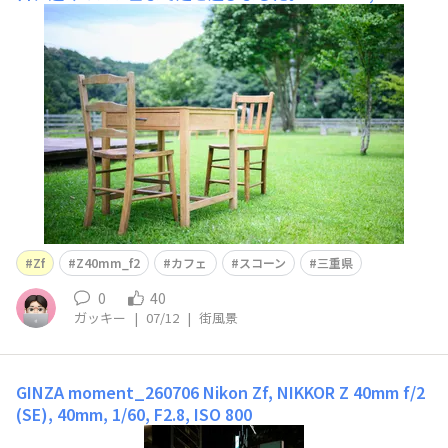
R Z 40mm f/2 (SE), 40mm, 1/800, F2, ISO 100手入れの行
き届いた庭でゆっくり過ごすこともできそう。先にいたお
客さんが写真を撮っているのも見えました。Nikon
Zf
Z40mm_f2
カフェ
スコーン
三重県
0
40
ガッキー
|
07/12
|
街風景
GINZA moment_260706
Nikon Zf, NIKKOR Z 40mm f/2
(SE), 40mm, 1/60, F2.8, ISO 800