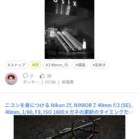
スナップ
Zf
Z40mm_f2
銀座
街歩き
0
36
ガッキー
|
07/06
|
街風景
ニコンを身につける
Nikon Zf, NIKKOR Z 40mm f/2 (SE),
40mm, 1/60, F8, ISO 1600メガネの更新のタイミングだっ
たので、今回こそはと思い「単焦点Zシリーズ」レンズを
選んで作りました。本当は東京の「ニコンメガネ」で作り
たかったんだけど距離的に断念して、県内で最もニコンレ