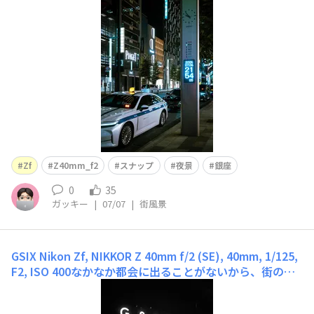
Zf
Z40mm_f2
スナップ
夜景
銀座
0
35
ガッキー
|
07/07
|
街風景
GSIX
Nikon Zf, NIKKOR Z 40mm f/2 (SE), 40mm, 1/125,
F2, ISO 400なかなか都会に出ることがないから、街のす
べてがもの珍しく感じるし、撮りたくなる。