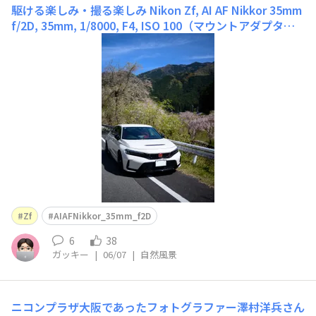
駆ける楽しみ・撮る楽しみ
Nikon Zf, AI AF Nikkor 35mm
f/2D, 35mm, 1/8000, F4, ISO 100（マウントアダプター S
HOTEN NF-NZ E 使用）新しく買ったマウントアダプタ
ー SHOTEN NF-NZ E を使った初撮りでした。この日は Ni
kon D70
Zf
AIAFNikkor_35mm_f2D
6
38
ガッキー
|
06/07
|
自然風景
ニコンプラザ大阪であったフォトグラファー澤村洋兵さん