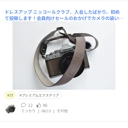
ドレスアップ
ニッコールクラブ、入会したばかり、初め
て投稿します！会員向けセールのおかげでカメラの装いが
ようやく完全体に！プレミアムエクステリアと最高にマッ
チするプラリネ色のニコンのストラップに、ニコン色のア
ンカーリンクスで、持ち主よりおしゃれになったー🤎この
まま飾っておきたいし、連れて歩きたい。発注から発送ま
で
Zf
プレミアムエクステリア
12
46
てっちり
|
06/13
|
その他