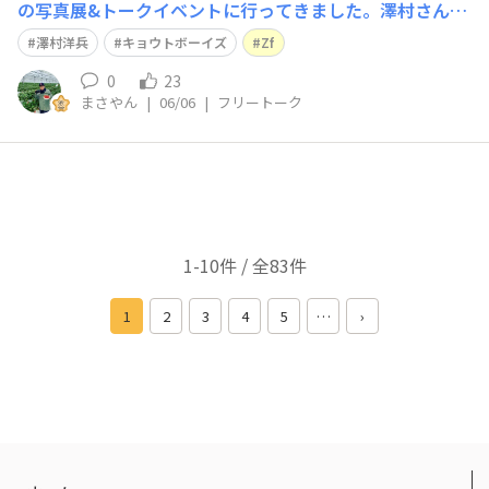
の写真展&トークイベントに行ってきました。澤村さんの
人生を振り返るお話で､とても内容が濃かったです。いく
澤村洋兵
キョウトボーイズ
Zf
つになってもピュアな気持ちを持ち続けることが大切とい
うメッセージ､しっかりと受け止めました。イベントは終
0
23
まさやん
|
06/06
|
フリートーク
わりましたが写真はまだやっている
1-10件 / 全83件
1
2
3
4
5
…
›