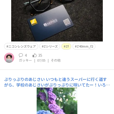
ニコンレンズウェア
Zシリーズ
Zf
Z40mm_f2
4
35
ガッキー
|
07/05
|
その他
ぷりっぷりのあじさい
いつもと違うスーパーに行く道す
がら、学校のあじさいがぷりっぷりに咲いてたー！いろん
な被写体があるとイメージングレシピ作りが捗る！カメラ
背負っていってよかった。シャッターチャンスは突然に...