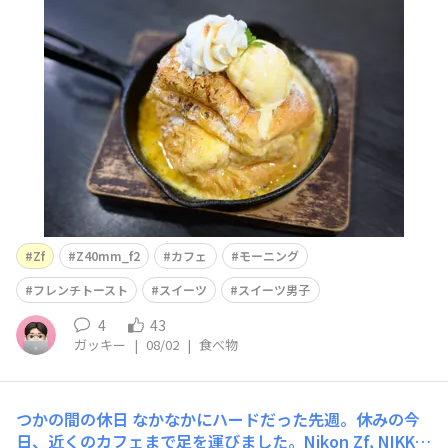
寺の掃除を終えて、ふと思い立ってモーニングへ！今の私
にはフレンチトーストが必要だったようで、他のメニュー
に目もくれずにオーダー入れてました（笑）毎日暑いです
が、まだ8
Zf
Z40mm_f2
カフェ
モーニング
フレンチトースト
スイーツ
スイーツ男子
4
43
ガッキー
|
08/02
|
食べ物
つかの間の休日
なかなかにハードだった先週。休みの今
日、近くのカフェまで足を運びました。Nikon Zf, NIKKO