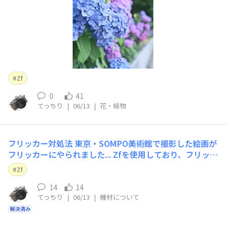
Zf
0
41
てっちり
|
06/13
|
花・植物
フリッカー対処法
東京・SOMPO美術館で撮影した絵画が
フリッカーにやられました... Zfを使用しており、フリッカ
ー低減ON、メカシャッター使用、シャッタースピードの
Zf
調整などいろいろその場で対処はしたもののこうなりまし
た。この画像は現像前です。 RAWデータがあるので、NX
14
14
てっちり
|
06/13
|
機材について
Studioでの現像でなんとかなりますで
解決済み