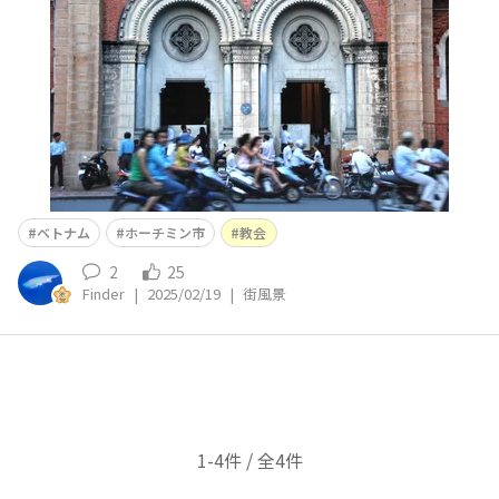
雰囲気を味わいたい人、生活道路として通っている人、
様々な様です。この協会は、フランスの植民地だった18
ベトナム
ホーチミン市
教会
2
25
Finder
|
2025/02/19
|
街風景
1-4件 / 全4件