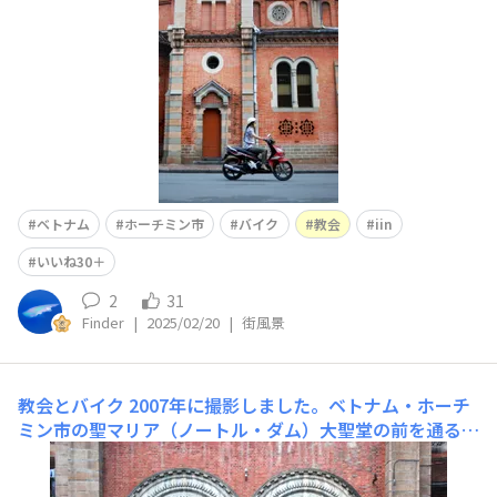
る人、様々な様です。昨日の作品（教会とバイク | PHOT
ベトナム
ホーチミン市
バイク
教会
iin
いいね30＋
2
31
Finder
|
2025/02/20
|
街風景
教会とバイク
2007年に撮影しました。ベトナム・ホーチ
ミン市の聖マリア（ノートル・ダム）大聖堂の前を通るバ
イクです。教会は歴史的遺産、観光地となっていますが、
この前をバイクで通る人は、お祈りにに来ている人、その