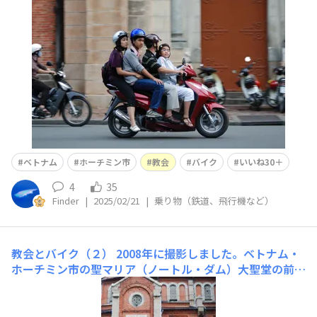
する事にしました。アイキャッチは、削除するかもしれま
せん。他にも家族や友人同士と思われる人たちがバイクに
乗っている光景を目にします。カメラ：D300 / レンズ：A
ベトナム
ホーチミン市
教会
バイク
いいね30＋
4
35
Finder
|
2025/02/21
|
乗り物（鉄道、飛行機など）
教会とバイク（２）
2008年に撮影しました。ベトナム・
ホーチミン市の聖マリア（ノートル・ダム）大聖堂の前を
通るバイクです。教会は歴史的遺産、観光地となっていま
すが、この前をバイクで通る人は、お祈りにに来ている
人、その雰囲気を味わいたい人、生活道路として通ってい