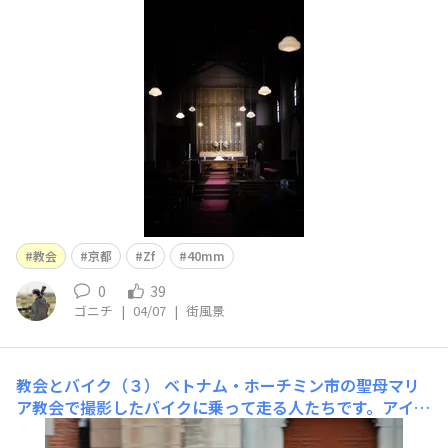
治の静寂撮影許可をいただきましたカメラ:Zfレンズ:NIKK
OR Z 40mm f/2
教会
京都
Zf
40mm
0
39
ゴニチ
|
04/07
|
街風景
教会とバイク（３）
ベトナム・ホーチミン市の聖母マリ
ア教会で撮影したバイクに乗って走る人たちです。アイキ
ャッチの画像は人物が鮮明な為、迷ったのっですが、投稿