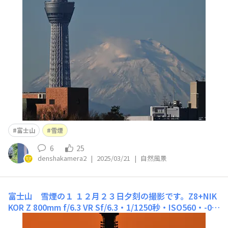
f/6.3 VR Sf/6.3・1/2500秒・ISO320・+0.3・換算1200m
m
富士山
雪煙
6
25
denshakamera2
|
2025/03/21
|
自然風景
富士山 雪煙の１
１２月２３日夕刻の撮影です。Z8+NIK
KOR Z 800mm f/6.3 VR Sf/6.3・1/1250秒・ISO560・-0.
7・換算1200mm