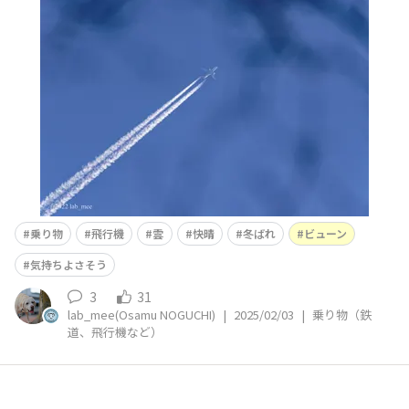
るのも、スチルの良さの一つですね！ D5でAF-S 500㎜ f/
4Gでf/5で撮りました。 2022.1.9
乗り物
飛行機
雲
快晴
冬ばれ
ビューン
気持ちよさそう
3
31
lab_mee(Osamu NOGUCHI)
|
2025/02/03
|
乗り物（鉄
道、飛行機など）