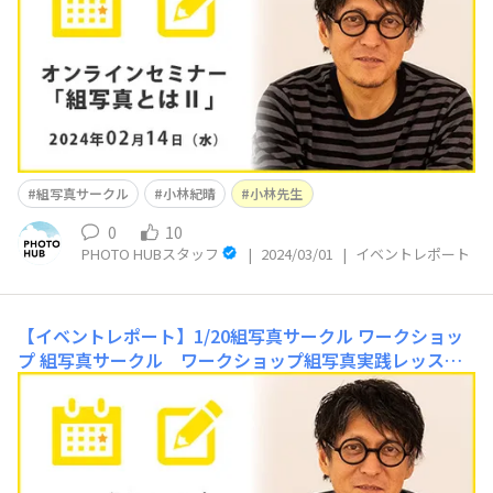
好評だったため、再度「組写真とはⅡ」と題し小林先生に
お話していただきました。組写真作品のタイトルは非常に
重要で、タイトルとビジュアルだけで観る人に伝
組写真サークル
小林紀晴
小林先生
0
10
PHOTO HUBスタッフ
|
2024/03/01
|
イベントレポート
【イベントレポート】1/20組写真サークル ワークショッ
プ
組写真サークル ワークショップ組写真実践レッスンi
n大阪1月20日(土)にニコンプラザ大阪で組写真サークル
のワークショップを開催しました。ご参加いただいた方々
に組写真作品を１セットと関連する作品をお持ちいただ
き、おひとり15分間の持ち時間の中で小林先生から撮影
時に気を付ける点や組写真を組む工程などの