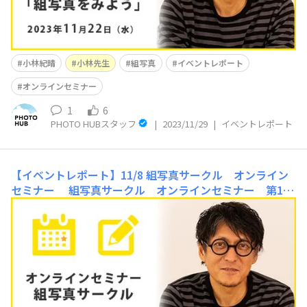
小林紀晴
小林先生
組写真
イベントレポート
オンラインセミナー
1
6
PHOTO HUBスタッフ
|
2023/11/29
|
イベントレポート
【イベントレポート】11/8 組写真サークル オンライン
セミナー
組写真サークル オンラインセミナー 第1
回 組写真実践レッスン・ワークショップ総評【開催日：
11月8日（水） 20：00～21:00】第1回組写真実践レッス
ン～思い出の校舎編～から投稿された組写真作品を小林先
生に講評いただきました。投稿作品を手元で再現し、思い
出の校舎編で使用した写真を解説いただきな