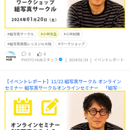
組写真サークル
小林先生
小林紀晴
組写真実践レッスンin大阪
ワークショップ
0
4
PHOTO HUBスタッフ
|
2024/01/24
|
イベントレポート
【イベントレポート】11/22 組写真サークル オンライン
セミナー
組写真サークルオンラインセミナー 「組写真
を見よう」 組写真サークル オンラインセミナー 「組
写真を見よう」 11月22日(水)20時より組写真サークルの
オンラインセミナーが開催されました！ 今回のオンライ
ンセミナーは過去に会報フォトコンテストで入賞した作品