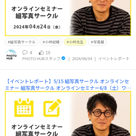
した。オンラインセミナーを重
組写真サークル
小林紀晴
小林先生
写真展
4
10
PHOTO HUBスタッフ
|
2024/06/04
|
イベントレポート
【イベントレポート】5/15 組写真サークル オンラインセ
ミナー
組写真サークル オンラインセミナー6/8（土）ワー
クショップ「宿場町の面影」テーマ発表長野・下諏訪おす
すめ撮影スポット5/15(水)組写真サークルオンラインセミ
ナーを開催しました。今回は6/8(土)の撮影会ワークショ
ップ「宿場町の面影」で訪れる、長野・下諏訪のおすすめ
撮影スポットとワークショップのテ