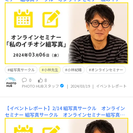
シ組写真3/6（水）に組写真サークルのオンラインセミナ
ーを開催しました。今回の内容は1月に小林先生が大阪で
行った組写真実践レッスンの作品と組写真サークルに投稿
していただいた作品（実際に組んだ４枚の作品と候補にあ
がった関連する作品含む20点程度を事務局にお送
組写真サークル
小林先生
小林紀晴
オンラインセミナー
0
8
PHOTO HUBスタッフ
|
2024/03/19
|
イベントレポート
【イベントレポート】2/14 組写真サークル オンライン
セミナー
組写真サークル オンラインセミナー組写真と
はⅡ2月14日(水)20時より組写真サークルのオンラインセ
ミナーを開催しました。初回のオンラインセミナーが大変