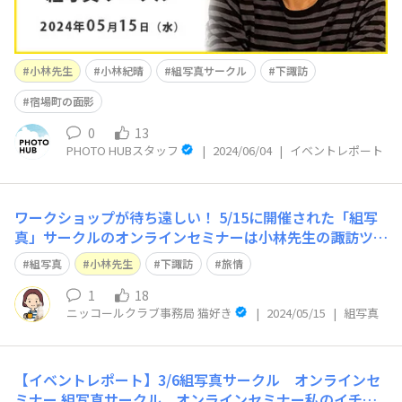
小林先生
小林紀晴
組写真サークル
下諏訪
宿場町の面影
0
13
PHOTO HUBスタッフ
|
2024/06/04
|
イベントレポート
ワークショップが待ち遠しい！ 5/15に開催された「組写
真」サークルのオンラインセミナーは小林先生の諏訪ツア
ー（オンライン）のようになり、楽しみながら参加いたし
組写真
小林先生
下諏訪
旅情
ました。 小林先生から諏訪の色々な話を伺いました
が、諏訪と言えばやはり「御柱祭」。地元の企業もお休み
1
18
ニッコールクラブ事務局 猫好き
|
2024/05/15
|
組写真
になるとお聞きして、さすが御柱祭！と思
【イベントレポート】3/6組写真サークル オンラインセ
ミナー
組写真サークル オンラインセミナー私のイチオ