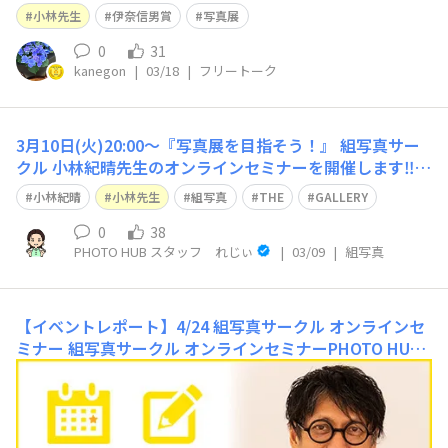
ngqing, Bangkok, Ho Chi Minh－」に行ってきました。
小林先生
伊奈信男賞
写真展
会場には先生ご自身もおられて色々お話を伺うことも出来
ました。日本以上に速いスピードで
0
31
kanegon
|
03/18
|
フリートーク
3月10日(火)20:00～『写真展を目指そう！』 組写真サー
クル 小林紀晴先生のオンラインセミナーを開催します‼️
「いつかは写真展をやってみたい！」と思いながらも、
小林紀晴
小林先生
組写真
THE
GALLERY
「自分の作品で通用するのか…？🤔」「展示するレベルに
達していないのでは…😰」と、一歩を踏み出せずにいませ
0
38
PHOTO HUB スタッフ れじぃ
|
03/09
|
組写真
んか？ 本セミナーでは写真展の
【イベントレポート】4/24 組写真サークル オンラインセ
ミナー
組写真サークル オンラインセミナーPHOTO HUB
写真展に向けて4/24(水)組写真サークルオンラインセミナ
ーを開催しました。今回はPHOTO HUB写真展に応募され
た作品の一部を紹介していただきながら、小林先生からの
アドバイスやタイトルの重要性などをお話していただきま