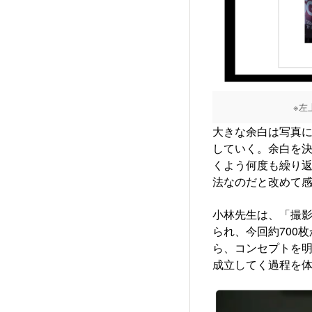
※左
大きな余白は写真
していく。余白を
くよう何度も繰り
法なのだと改めて
小林先生は、「撮
られ、今回約700
ら、コンセプトを
成立してく過程を