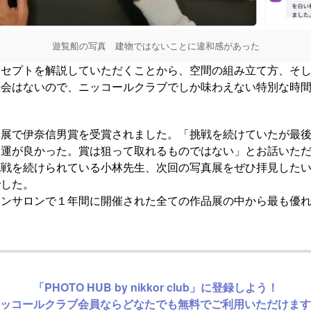
遊覧船の写真 建物ではないことに違和感があった
ンセプトを解説していただくことから、空間の組み立て方、そ
機会はないので、ニッコールクラブでしか味わえない特別な時
真展で伊奈信男賞を受賞されました。「挑戦を続けていたが最
は運が良かった。賞は狙って取れるものではない」とお話いた
挑戦を続けられている小林先生、次回の写真展をぜひ拝見した
でした。
コンサロンで１年間に開催された全ての作品展の中から最も優
「PHOTO HUB by nikkor club」に登録しよう！
ッコールクラブ会員ならどなたでも無料でご利用いただけます