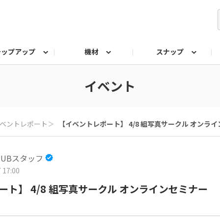
テップアップ
機材
スナップ
ク
みもの
なんでも相談室
写真展
プラチナアワード
イベント
ベントレポート
＞
【イベントレポート】 4/8 組写真サークル オンラ
 HUBスタッフ
 17:00
ト】 4/8 組写真サークル オンラインセミナー