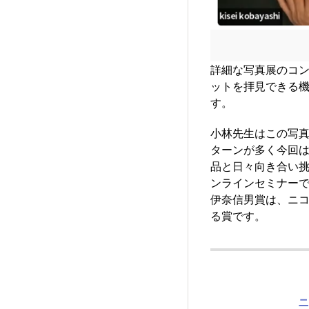
詳細な写真展のコ
ットを拝見できる
す。
小林先生はこの写
ターンが多く今回
品と日々向き合い
ンラインセミナー
伊奈信男賞は、ニ
る賞です。
ニ