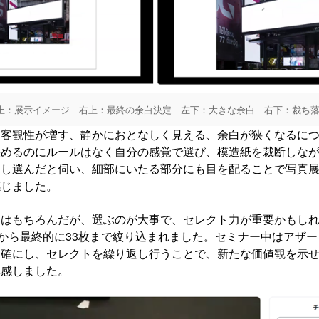
上：展示イメージ 右上：最終の余白決定 左下：大きな余白 右下：裁ち
に客観性が増す、静かにおとなしく見える、余白が狭くなるに
決めるのにルールはなく自分の感覚で選び、模造紙を裁断しな
返し選んだと伺い、細部にいたる部分にも目を配ることで写真
感じました。
影はもちろんだが、選ぶのが大事で、セレクト力が重要かもし
枚から最終的に33枚まで絞り込まれました。セミナー中はアザ
明確にし、セレクトを繰り返し行うことで、新たな価値観を示
体感しました。