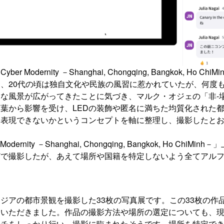
 Modernity －Shanghai, Chongqing, Bangkok, Ho 
、20代の頃は独自文化や民族の風習に惹かれていたが、何度
な風景が広がってきたことに気づき、マルク・オジェの「非-
葉から影響を受け、LEDの装飾や匿名に満ちた均質化された
を表現できないかというコンセプトを軸に整理し、撮影したと
dernity －Shanghai, Chongqing, Bangkok, Ho Chi
どで撮影したが、あえて場所や国籍を特定しないよう全てアル
ジアの都市景観を撮影した33枚の写真展です。この33枚の作
ていただきました。作品の撮影方法や場所の選定についても、
ーチをしっかり行い、撮影に臨まれたそうです。場所を特定で