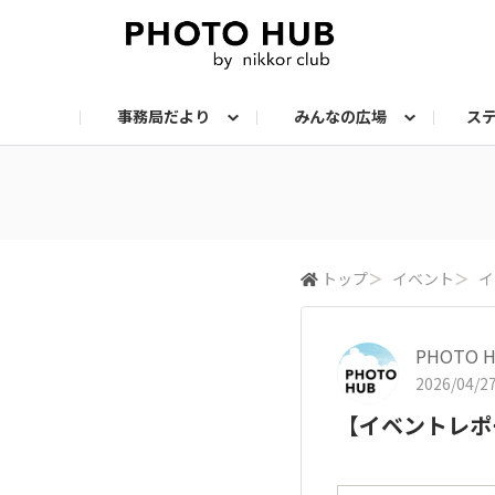
事務局だより
みんなの広場
ス
お知らせ
メンバーズ・フォト
サークル：ステップアップ
サークル：機材
サークル：スナップ
サークル：組写真
サークル：ポートレート
サークル：風景
イベント
メンバーズ・トー
会報誌・読
トップ
＞
イベント
＞
イ
PHOTO
2026/04/27
【イベントレポー