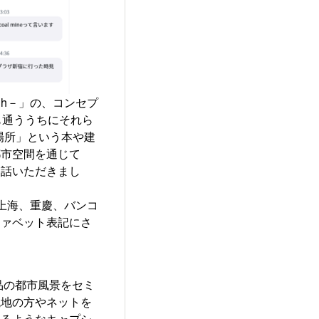
ChiMinh－」の、コンセプ
も通ううちにそれら
場所」という本や建
都市空間を通じて
お話いただきまし
Minh－」上海、重慶、バンコ
ファベット表記にさ
品の都市風景をセミ
現地の方やネットを
きるようなキャプシ