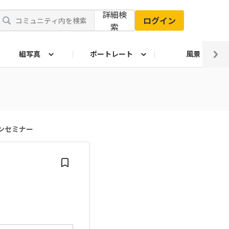
詳細検
ログイン
索
組写真
ポートレート
風景
インセミナー