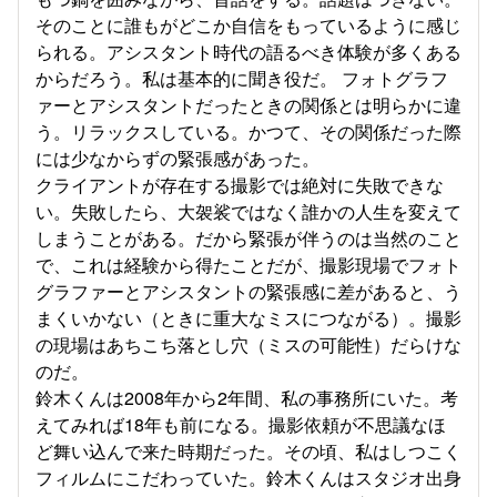
そのことに誰もがどこか自信をもっているように感じ
られる。アシスタント時代の語るべき体験が多くある
からだろう。私は基本的に聞き役だ。 フォトグラフ
ァーとアシスタントだったときの関係とは明らかに違
う。リラックスしている。かつて、その関係だった際
には少なからずの緊張感があった。
クライアントが存在する撮影では絶対に失敗できな
い。失敗したら、大袈裟ではなく誰かの人生を変えて
しまうことがある。だから緊張が伴うのは当然のこと
で、これは経験から得たことだが、撮影現場でフォト
グラファーとアシスタントの緊張感に差があると、う
まくいかない（ときに重大なミスにつながる）。撮影
の現場はあちこち落とし穴（ミスの可能性）だらけな
のだ。
鈴木くんは2008年から2年間、私の事務所にいた。考
えてみれば18年も前になる。撮影依頼が不思議なほ
ど舞い込んで来た時期だった。その頃、私はしつこく
フィルムにこだわっていた。鈴木くんはスタジオ出身