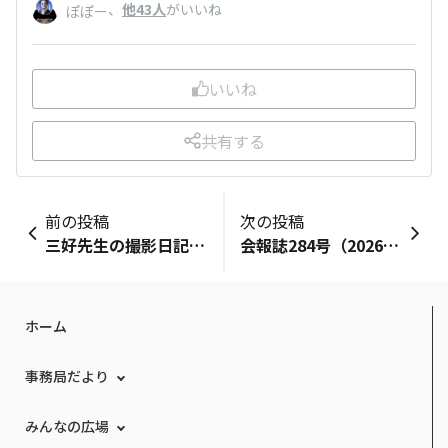
、
他43人
がいいね
ぽぽー
いいね
共有する
前の投稿
次の投稿
三好先生の撮影日記＜Vol.30＞神奈川県 曽我梅林
会報誌284号（2026年3月発行）
ホーム
事務局だより
みんなの広場