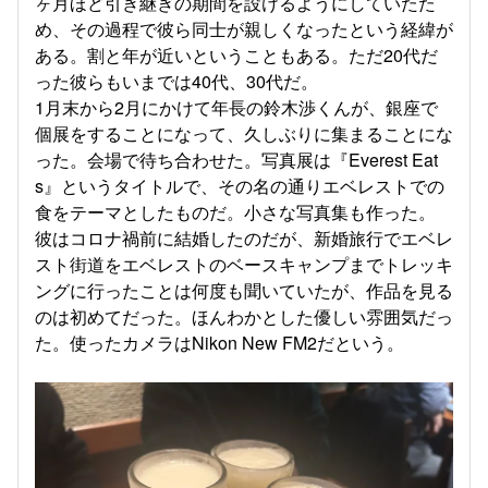
ヶ月ほど引き継ぎの期間を設けるようにしていたた
め、その過程で彼ら同士が親しくなったという経緯が
ある。割と年が近いということもある。ただ20代だ
った彼らもいまでは40代、30代だ。
1月末から2月にかけて年長の鈴木渉くんが、銀座で
個展をすることになって、久しぶりに集まることにな
った。会場で待ち合わせた。写真展は『Everest Eat
s』というタイトルで、その名の通りエベレストでの
食をテーマとしたものだ。小さな写真集も作った。
彼はコロナ禍前に結婚したのだが、新婚旅行でエベレ
スト街道をエベレストのベースキャンプまでトレッキ
ングに行ったことは何度も聞いていたが、作品を見る
のは初めてだった。ほんわかとした優しい雰囲気だっ
た。使ったカメラはNikon New FM2だという。