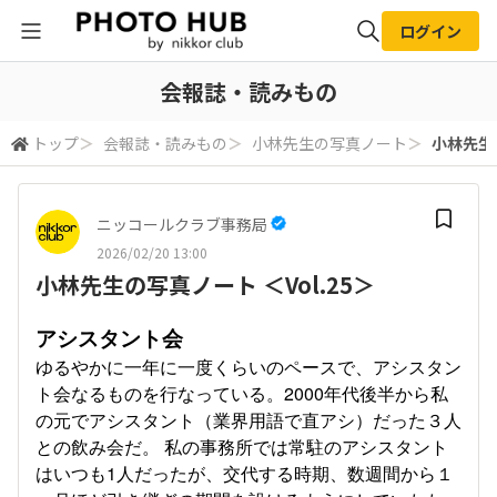
ログイン
全体検索
会報誌・読みもの
トップ
＞
会報誌・読みもの
＞
小林先生の写真ノート
＞
小林先生の
検索
ニッコールクラブ事務局
2026/02/20 13:00
小林先生の写真ノート ＜Vol.25＞
アシスタント会
ゆるやかに一年に一度くらいのペースで、アシスタン
ト会なるものを行なっている。2000年代後半から私
の元でアシスタント（業界用語で直アシ）だった３人
との飲み会だ。 私の事務所では常駐のアシスタント
はいつも1人だったが、交代する時期、数週間から１