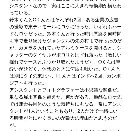
シスタントなので、実はここに大きな転換期が横たわ
っている。
鈴木くんとOくんとはそれぞれ2回、ある企業の広告
の撮影で東ティモールにロケに行った。いずれもハー
ドなロケだった。鈴木くんと行った時は悪路を何時間
も車で走り続けたジャングルの先の村まで行ったのだ
が、カメラを入れていたアルミケースを開けると、シ
ャッターのダイヤルがポロリとはずれ落ちた（激しい
揺れでケースとぶつかり取れたようだ）。Oくんは車
酔いがひどく、休憩のときに何度も吐いた。Oくんと
は別にタイの東北へ、Iくんとはインドへ2回、カンボ
ジアへも行った。
アシスタントとフォトグラファーは不思議な関係だ。
単なる雇用関係を超えた、何かがある。過酷なロケ先
では運命共同体のような気持ちにもなる。常にアシス
タントが1人ということもあり、2人だけで一緒にい
る時間がとにかく長いのが最大の理由だと思うのだ
が。