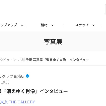
テップアップ
機材
スナップ
ク
みもの
なんでも相談室
写真展
プラチナアワード
写真展
タビュー
＞
小川 千夏 写真展「消えゆく肖像」インタビュー
ルクラブ事務局
 19:00
真展「消えゆく肖像」インタビュー
京 THE GALLERY