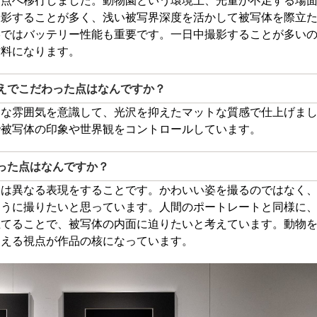
撮影することが多く、浅い被写界深度を活かして被写体を際立
影ではバッテリー性能も重要です。一日中撮影することが多い
材料になります。
えでこだわった点はなんですか？
うな雰囲気を意識して、光沢を抑えたマットな質感で仕上げま
で被写体の印象や世界観をコントロールしています。
った点はなんですか？
とは異なる表現をすることです。かわいい姿を撮るのではなく
ように撮りたいと思っています。人間のポートレートと同様に
立てることで、被写体の内面に迫りたいと考えています。動物
捉える視点が作品の核になっています。