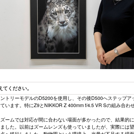
えてください。
ントリーモデルのD5200を使用し、その後D500へステップア
ます。特にZ9とNIKKOR Z 400mm f/4.5 VR Sの組み
、ズームでは対応が間に合わない場面が多かったので、結果的
じました。以前はズームレンズも使っていましたが、実際には
焦点へ移行しました。動物園という環境上、光量が不足する場