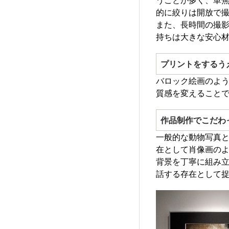
的に絞りは開放で
また、長時間の撮
持ちは大きな安心
プリントをするう
バロック絵画のよ
質感を変えること
作品制作でこだわ
一般的な動物写真
在として肖像画の
背景を丁寧に組み
話する存在として