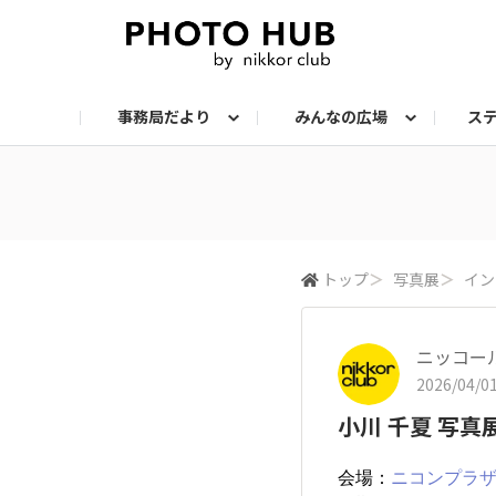
事務局だより
みんなの広場
ス
お知らせ
メンバーズ・フォト
サークル：ステップアップ
サークル：機材
サークル：スナップ
サークル：組写真
サークル：ポートレート
サークル：風景
イベント
メンバーズ・トー
会報誌・読
トップ
＞
写真展
＞
イン
ニッコー
2026/04/01
小川 千夏 写
会場：
ニコンプラザ東