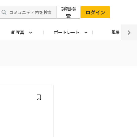
詳細検
ログイン
索
組写真
ポートレート
風景