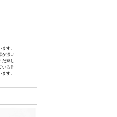
います。
感が漂い
まだ熟し
ている作
います。