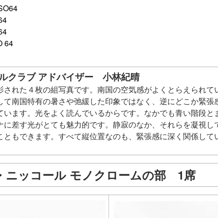
SO64
64
64
 64
ルクラブ アドバイザー 小林紀晴
影された４枚の組写真です。南国の空気感がよくとらえられて
して南国特有の暑さや弛緩した印象ではなく、逆にどこか緊張
ています。光をよく読んでいるからです。なかでも青い階段と
ナに差す光がとても魅力的です。静寂のなか、それらを凝視し
こともできます。すべて縦位置なのも、緊張感に深く関係して
・ニッコール モノクロームの部 1席