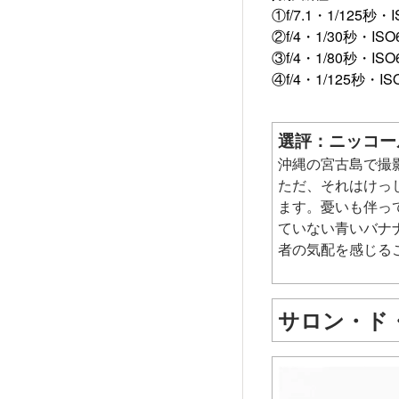
①f/7.1・1/125秒・I
②f/4・1/30秒・ISO
③f/4・1/80秒・ISO
④f/4・1/125秒・ISO
選評：ニッコー
沖縄の宮古島で撮
ただ、それはけっ
ます。憂いも伴っ
ていない青いバナ
者の気配を感じる
サロン・ド