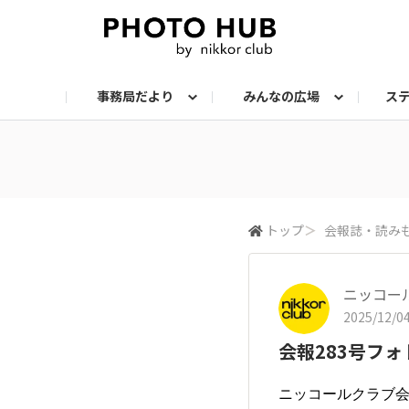
事務局だより
みんなの広場
ス
お知らせ
メンバーズ・フォト
サークル：ステップアップ
サークル：機材
サークル：スナップ
サークル：組写真
サークル：ポートレート
サークル：風景
イベント
メンバーズ・トー
会報誌・読
トップ
＞
会報誌・読み
ニッコー
2025/12/04
会報283号フ
ニッコールクラブ