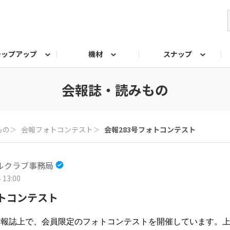
テップアップ
機材
スナップ
ク
みもの
なんでも相談室
写真展
プラチナアワード
会報誌・読みもの
もの
＞
会報フォトコンテスト
＞
会報283号フォトコンテスト
ルクラブ事務局
 13:00
ォトコンテスト
会報誌上で、会員限定のフォトコンテストを開催しています。