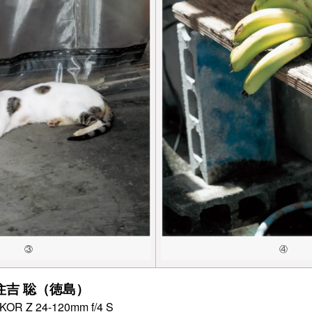
③
④
住吉 聡（徳島）
 Z 24-120mm f/4 S