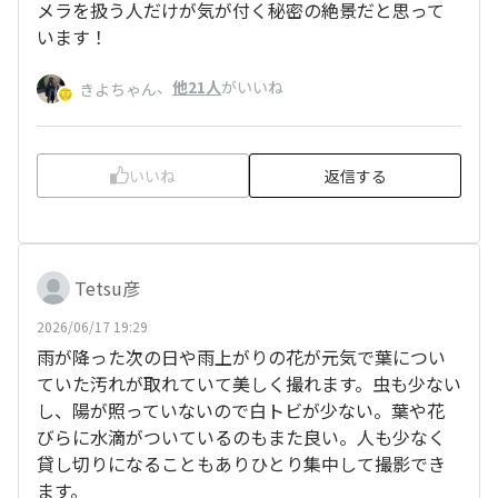
メラを扱う人だけが気が付く秘密の絶景だと思って
います！
、
他21人
がいいね
きよちゃん
いいね
返信する
Tetsu彦
2026/06/17 19:29
雨が降った次の日や雨上がりの花が元気で葉につい
ていた汚れが取れていて美しく撮れます。虫も少ない
し、陽が照っていないので白トビが少ない。葉や花
びらに水滴がついているのもまた良い。人も少なく
貸し切りになることもありひとり集中して撮影でき
ます。