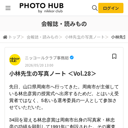
ログイン
全体検索
会報誌・読みもの
トップ
＞
会報誌・読みもの
＞
小林先生の写真ノート
＞
小林先生の
検索
ニッコールクラブ事務局
2026/05/20 13:00
小林先生の写真ノート ＜Vol.28＞
先日、山口県周南市へ行ってきた。周南市が主催して
いる林忠彦賞の授賞式へ出席するためだ。とはいえ受
賞者ではなく、5名いる選考委員の一人として参加さ
せていただいた。
34回を迎える林忠彦賞は周南市出身の写真家・林忠
彦の功績を顕彰して1991年に創設された。その審査