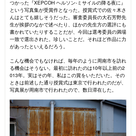
つかった『XEPCOH ヘルソン-ミサイルの降る夜に』
という写真集が受賞作となった。授賞式での佐々木さ
んはとても嬉しそうだった。審査委員長の大石芳野先
生が挨拶のなかで述べたり、ほかの先生方の選評にも
書かれていたりすることだが、今回は選考委員の満場
一致で選出された。珍しいことだ。それほど作品に力
があったといえるだろう。
こんな機会でもなければ、毎年のように周南市を訪れ
る機会はそうない。最初に訪れたのは10年以上前の2
013年。実はその年、私はこの賞をいただいた。その
ときは前述した通り授賞式は東京で行われたのだが、
写真展が周南市で行われたので、数日滞在した。