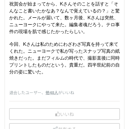
祝賀会が始まってから、Kさんそのことを話すと「そ
んなこと書いたかなあ？なんで覚えているの？」と驚
かれた。メールが届いて、数ヶ月後、Kさんは突然、
ニューヨークにやって来た。編集者魂だろう。テロ事
件の現場を肌で感じたかったらしい。
今回、Kさんは私のためにわざわざ写真を持って来て
くれた。ニューヨークで私が写ったスナップ写真の紙
焼きだった。まだフィルムの時代で、撮影直後に同時
プリントしたものだという。貴重だ。四半世紀前の自
分の姿に驚いた。
退会したユーザー
、
他48人
がいいね
いいね
共有する