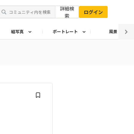
詳細検
ログイン
索
組写真
ポートレート
風景