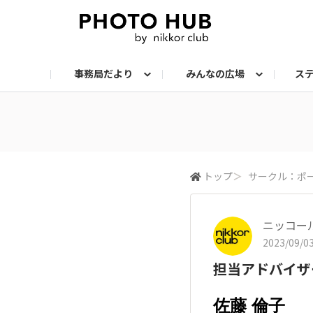
事務局だより
みんなの広場
ス
お知らせ
メンバーズ・フォト
サークル：ステップアップ
サークル：機材
サークル：スナップ
サークル：組写真
サークル：ポートレート
サークル：風景
イベント
メンバーズ・トー
会報誌・読
トップ
＞
サークル：ポ
ニッコー
2023/09/03
担当アドバイザ
佐藤 倫子