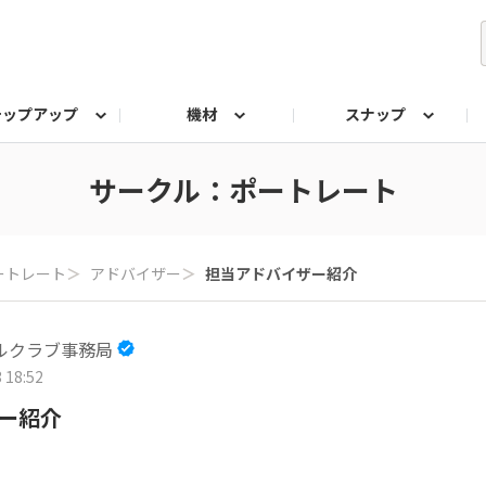
テップアップ
機材
スナップ
ク
みもの
なんでも相談室
写真展
プラチナアワード
サークル：ポートレート
ートレート
＞
アドバイザー
＞
担当アドバイザー紹介
ルクラブ事務局
 18:52
ー紹介