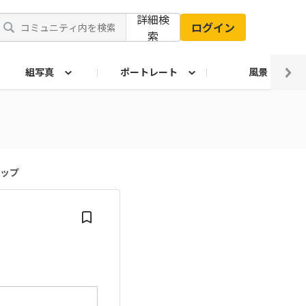
詳細検
ログイン
索
組写真
ポートレート
風景
ョップ