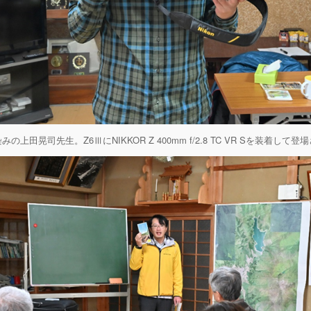
みの上田晃司先生。Z6ⅢにNIKKOR Z 400mm f/2.8 TC VR Sを装着して