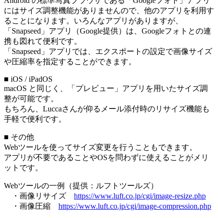
Android の標準写真ブラウザである「Googleフォト」アプリ
にはサイズ調整機能がありませんので、他のアプリを利用す
ることになります。いろんなアプリがありますが、
「Snapseed」アプリ（Google提供）は、Googleフォトとの連
携も図れて便利です。
「Snapseed」アプリでは、エクスポートの設定で画像サイズ
や圧縮率を指定することができます。
■ iOS / iPadOS
macOS と同じく、「プレビュー」アプリを用いたサイズ調
整が可能です。
もちろん、Luccaさんが仰るメール添付時のリサイズ機能も
手軽で便利です。
■ その他
Webツールを使ってサイズ変更を行うこともできます。
アプリが不要であることやOSを問わずに使えることがメリ
ットです。
Webツールの一例（提供：ルフトツールズ）
・画像リサイズ
https://www.luft.co.jp/cgi/image-resize.php
・画像圧縮
https://www.luft.co.jp/cgi/image-compression.php