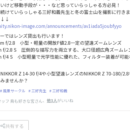
たいけど移動手段が・・・など思っていらっしゃる方必見！
し続けていらっしゃる三好和義先生と冬の富士山を撮影に行き
ら↓↓
ity.nikon-image.com/announcements/av1iada5joubfyyo
アーではレンズ貸出も行います！
180mm f/2.8 小型・軽量の開放F値2.8一定の望遠ズームレンズ
-24mm f/2.8 S 圧倒的な描写力を両立する、大口径超広角ズーム
4-30mm f/4 S 小型軽量で光学性能に優れた、フィルター装着が
KOR Z 14-30 f/4や小型望遠レンズのNIKKOR Z 70-180
てみませんか？
風景サークル
三好先生
三好和義
、
他3人
がいいね
 スタッフ 鳥も好きな宮さん
共有する