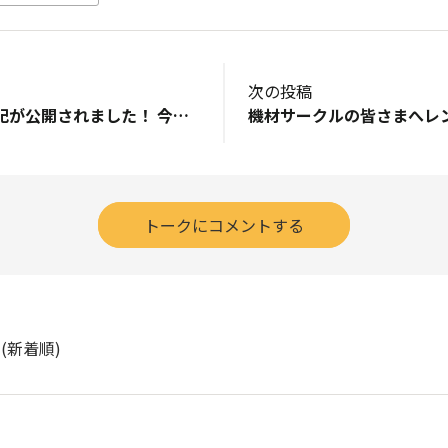
次の投稿
三好先生の撮影日記が公開されました！ 今回は富士山です。ヒンヤリと寒さを感じる富士山の作品がとても素敵です。撮影に関する貴重な情報もあり、とてもタメになる内容ばかりです！ 風景サークルでは２月に予定しているPHOTO HUB始まって以来初となるバスツアーを開催！！冬の富士山楽しみです！ 長年富士山を撮影し続けていらっしゃる三好和義先生と冬の富士山を撮影に行きませんか？ ■サークル登録方法↓↓ https://nc-community.nikon-image.com/announcements/jxyv6tfe75xa79gc ■富士山ツアー詳細↓↓ https://nc-community.nikon-image.com/announcements/av1iada5joubfyyo ■三好先生の撮影日記＜Vol.5＞ 富士山 ↓↓ https://nc-community.nikon-image.com/announcements/pa4eymqjunibdvpe
トークにコメントする
ト
(新着順)