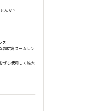
ませんか？
レンズ
可能な超広角ズームレン
/2.8をぜひ使用して雄大