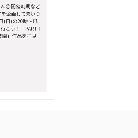
ん😢開催時期など
プを企画してまいり
(日)の20時～風
う！ PART I
楽園」作品を拝見