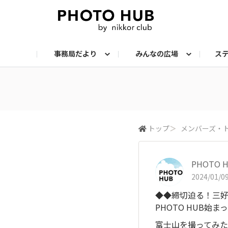
事務局だより
みんなの広場
ス
お知らせ
メンバーズ・フォト
サークル：ステップアップ
サークル：機材
サークル：スナップ
サークル：組写真
サークル：ポートレート
サークル：風景
イベント
メンバーズ・トー
会報誌・読
トップ
＞
メンバーズ・
PHOTO
2024/01/09
◆◆締切迫る！三
PHOTO HUB
富士山を撮ってみ