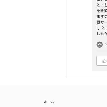
とて
を明
ますの
景サ
I」
しな
ホーム