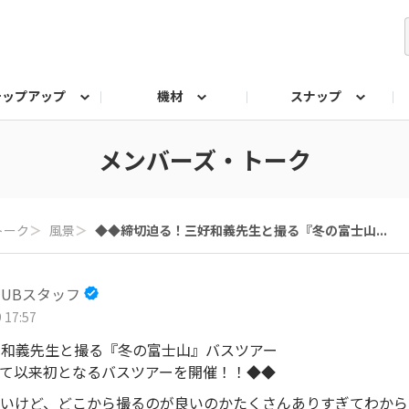
テップアップ
機材
スナップ
ク
みもの
なんでも相談室
写真展
プラチナアワード
メンバーズ・トーク
トーク
＞
風景
＞
◆◆締切迫る！三好和義先生と撮る『冬の富士山...
 HUBスタッフ
 17:57
好和義先生と撮る『冬の富士山』バスツアー
始まって以来初となるバスツアーを開催！！◆◆
たいけど、どこから撮るのが良いのかたくさんありすぎてわから