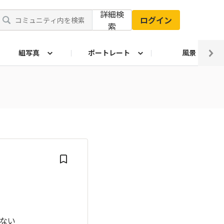
詳細検
ログイン
索
組写真
ポートレート
風景
ない