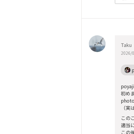
Taku
2026/0
p
poya
初め
pho
（実
この
適当
この