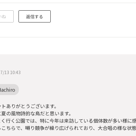
いね
返信する
7/13 10:43
Hachiro
ントありがとうございます。
に夏の風物詩的な鳥だと思います。
よく行く公園では、特に今年は来訪している個体数が多い様に
らこちらで、囀り競争が繰り広げられており、大合唱の様な状