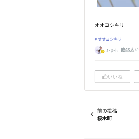
オオヨシキリ
オオヨシキリ
、
他43人
が
s-p-i
いいね
前の投稿
桜木町