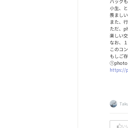
バックも
小生、と
羨ましい
また、行
ただ、p
楽しい交
なお、１
このコン
もしご存
①phot
https:/
Tak
い