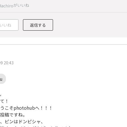
がいいね
Hachiro
いいね
返信する
9 20:43
u
ん
て！
うこそphotohubへ！！！
投稿ですね。
、ピンはドンピシャ、