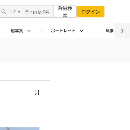
詳細検
ログイン
索
組写真
ポートレート
風景