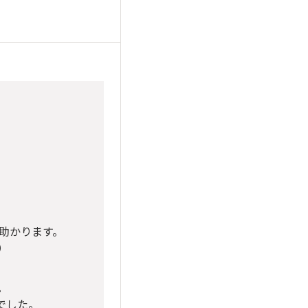
内助かります。
）
、
。
でした。