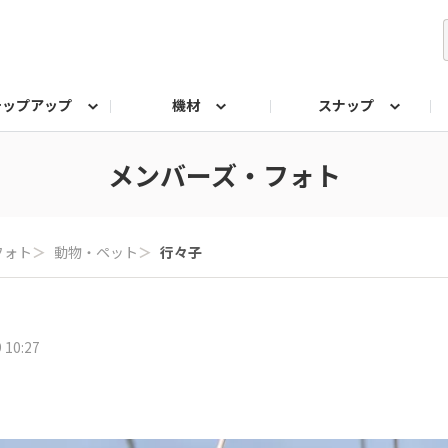
テップアップ
機材
スナップ
ク
みもの
なんでも相談室
写真展
プラチナアワード
メンバーズ・フォト
フォト
＞
動物・ペット
＞
行々子
 10:27