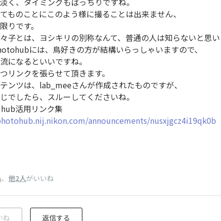
淡く、タイミングもばっちりですね。
てものことにこのよう様に撮ることは出来ません、
限りです。
々子とは、ヨシキリの別称なんて、普通の人は知らないと思い
hotohubには、鳥好きの方が結構いらっしゃいますので、
流になるといいですね。
つリンクを張らせて頂きます。
テンツは、lab_meeさんが作成されたものですが、
じでしたら、スルーしてくださいね。
o hub活用リンク集
/photohub.nij.nikon.com/announcements/nusxjgcz4i19qk0b
、
他2人
がいいね
u
いね
返信する