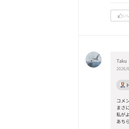
い
Taku
2026/0
コメ
まさ
私が
あち