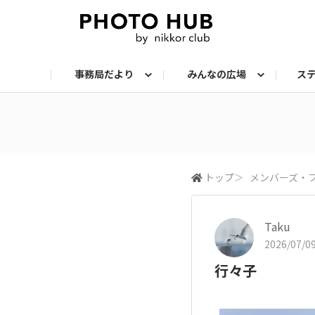
事務局だより
みんなの広場
ス
お知らせ
メンバーズ・フォト
サークル：ステップアップ
サークル：機材
サークル：スナップ
サークル：組写真
サークル：ポートレート
サークル：風景
イベント
メンバーズ・トー
会報誌・読
トップ
＞
メンバーズ・
Taku
2026/07/09
行々子