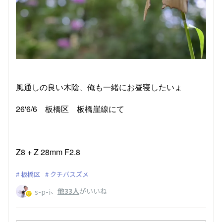
風通しの良い木陰、俺も一緒にお昼寝したいょ
26'6/6 板橋区 板橋崖線にて
Z8 + Z 28mm F2.8
板橋区
クチバスズメ
、
他33人
がいいね
s-p-i