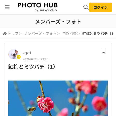
ログイン
全体検索
メンバーズ・フォト
トップ
＞
メンバーズ・フォト
＞
自然風景
＞
紅梅とミツバチ（1
検索
s-p-i
2026/02/17 23:16
紅梅とミツバチ（1）