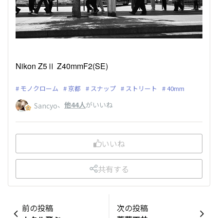
Nikon Z5Ⅱ Z40mmF2(SE)
モノクローム
京都
スナップ
ストリート
40mm
、
他44人
がいいね
Sancyo
いいね
共有する
前の投稿
次の投稿