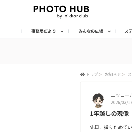
事務局だより
みんなの広場
ス
お知らせ
メンバーズ・フォト
サークル：ステップアップ
サークル：機材
サークル：スナップ
サークル：組写真
サークル：ポートレート
サークル：風景
イベント
メンバーズ・トー
会報誌・読
トップ
＞
お知らせ
＞
ス
ニッコー
2026/03/17
1年越しの現像
先日、撮りためてい