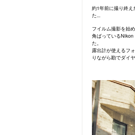
約1年前に撮り終え
た...
フイルム撮影を始めた
角ばっているNik
た。
露出計が使えるフ
りながら勘でダイ