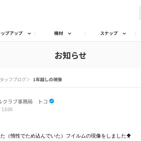
テップアップ
機材
スナップ
ク
みもの
なんでも相談室
写真展
プラチナアワード
お知らせ
タッフブログ
＞
1年越しの現像
ルクラブ事務局 トコ
 13:00
た（惰性でため込んでいた）フイルムの現像をしました🐥