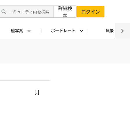
詳細検
ログイン
索
組写真
ポートレート
風景