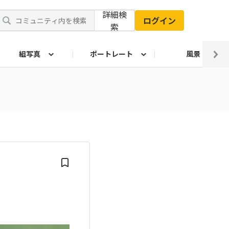
詳細検
ログイン
索
組写真
ポートレート
風景