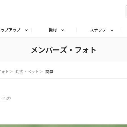
テップアップ
機材
スナップ
ク
みもの
なんでも相談室
写真展
プラチナアワード
メンバーズ・フォト
フォト
＞
動物・ペット
＞
突撃
 01:22