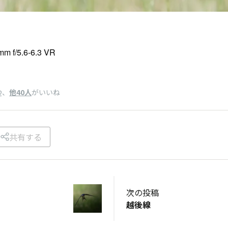
m f/5.6-6.3 VR
、
他40人
がいいね
2
共有する
次の投稿
越後線