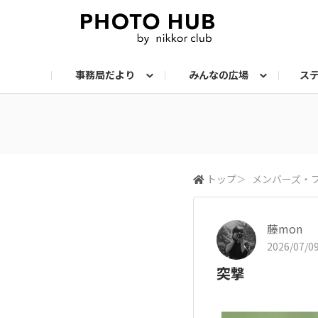
事務局だより
みんなの広場
ス
お知らせ
メンバーズ・フォト
サークル：ステップアップ
サークル：機材
サークル：スナップ
サークル：組写真
サークル：ポートレート
サークル：風景
イベント
メンバーズ・トー
会報誌・読
トップ
＞
メンバーズ・
藤mon
2026/07/09
突撃