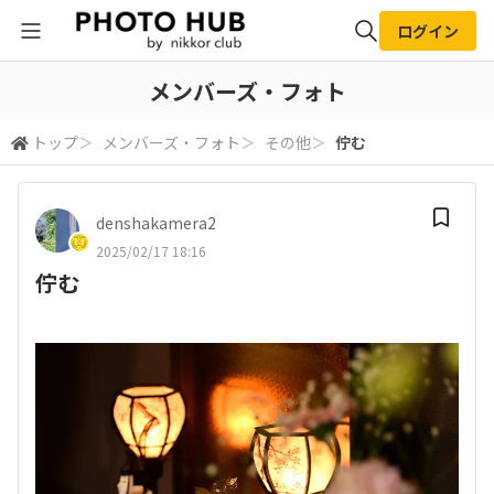
ログイン
全体検索
メンバーズ・フォト
トップ
＞
メンバーズ・フォト
＞
その他
＞
佇む
検索
denshakamera2
2025/02/17 18:16
佇む