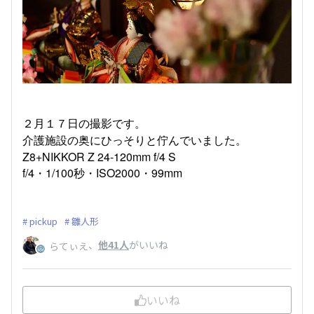
２月１７日の撮影です。
介護施設の奥にひっそりと佇んでいました。
Z8+NIKKOR Z 24-120mm f/4 S
f/4・1/100秒・ISO2000・99mm
pickup
雛人形
、
他41人
がいいね
らてぃえ
いいね