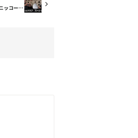
小林紀晴先生×宮坂 淳氏「ニッコールクラブ スペシャル対談」動画公開！