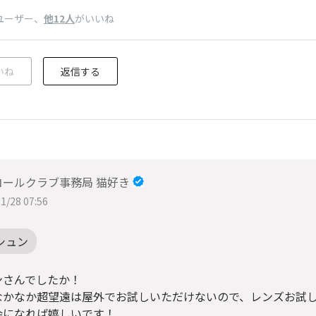
ユーザー
、
他12人
がいいね
いね
返信する
コールクラブ事務局 猫好き
1/28 07:56
シュン
ンさんでしたか！
なかなか超望遠は屋外でお試しいただけないので、レンズお試
会になれば嬉しいです！