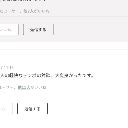
たユーザー
、
他7人
がいいね
いいね
返信する
7 11:16
人の軽快なテンポの対談、大変良かったです。
ユーザー
、
他11人
がいいね
いね
返信する