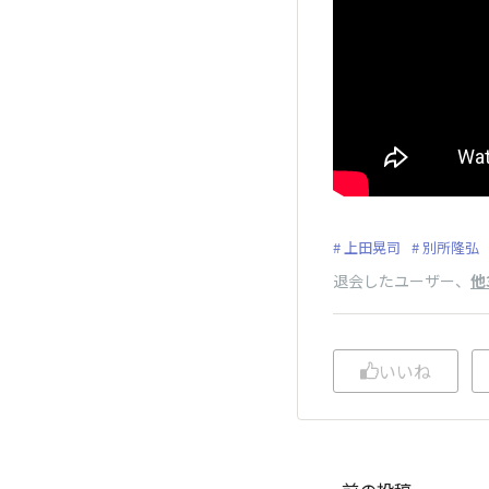
上田晃司
別所隆弘
退会したユーザー
、
他
いいね