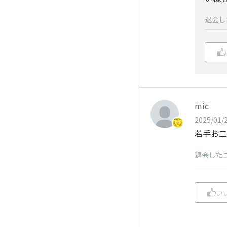
退会し
mic
2025/01/2
若手お二
退会した
い