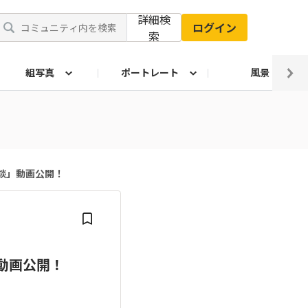
詳細検
ログイン
索
組写真
ポートレート
風景
談」動画公開！
動画公開！