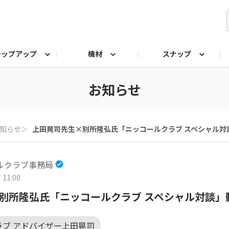
テップアップ
機材
スナップ
ク
みもの
なんでも相談室
写真展
プラチナアワード
お知らせ
知らせ
＞
上田晃司先生×別所隆弘氏「ニッコールクラブ スペシャル対
ルクラブ事務局
 11:00
別所隆弘氏「ニッコールクラブ スペシャル対談」
ラブ アドバイザー上田晃司