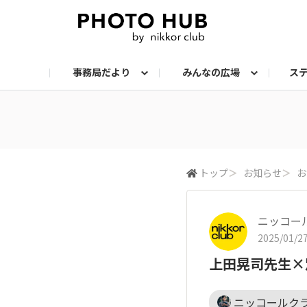
事務局だより
みんなの広場
ス
お知らせ
メンバーズ・フォト
サークル：ステップアップ
サークル：機材
サークル：スナップ
サークル：組写真
サークル：ポートレート
サークル：風景
イベント
メンバーズ・トー
会報誌・読
トップ
＞
お知らせ
＞
お
ニッコー
2025/01/27
上田晃司先生×
ニッコールク