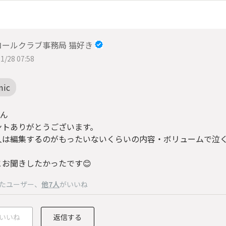
コールクラブ事務局 猫好き
1/28 07:58
mic
さん
ントありがとうございます。
人は編集するのがもったいないくらいの内容・ボリュームで泣
とお聞きしたかったです😊
たユーザー
、
他7人
がいいね
いいね
返信する