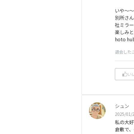
いや～～
別所さん
社ミラー
楽しみと
hoto
退会した
い
シュン
2025/01/2
私の大好
倉敷で、