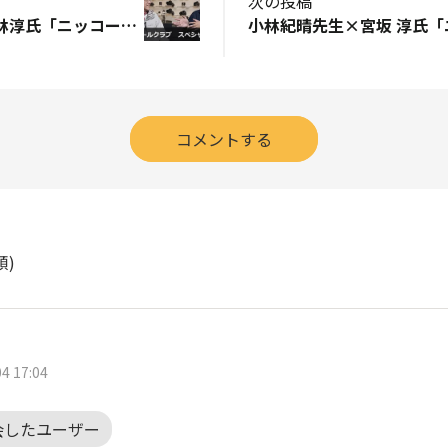
次の投稿
三好和義先生×小林淳氏「ニッコールクラブ スペシャル対談」動画公開！
コメントする
順)
4 17:04
会したユーザー