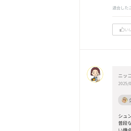
退会した
い
ニッ
2025/0
シュ
普段
い機