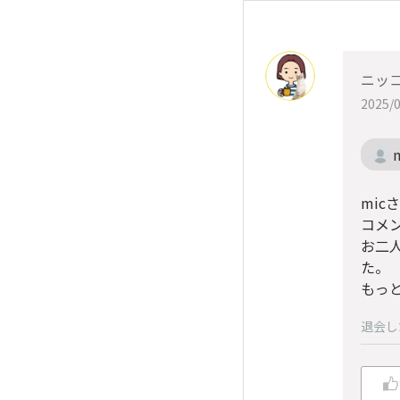
ニッ
2025/0
mic
コメ
お二
た。
もっ
退会し