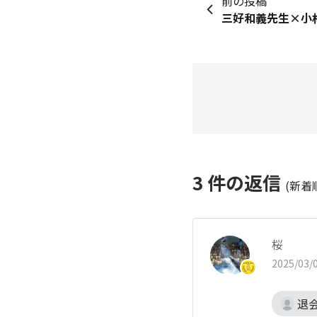
前の投稿
3
件の返信
(新着
桜
2025/03/0
退