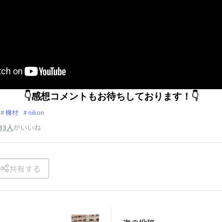
👇感想コメントもお待ちしております！👇
機材
nikon
33人
がいいね
共有する