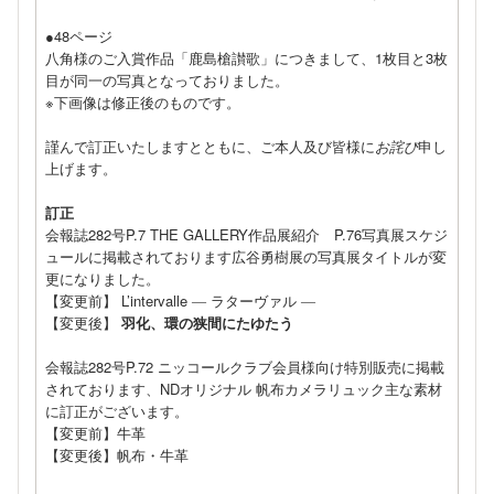
●48ページ
八角様のご入賞作品「鹿島槍讃歌」につきまして、1枚目と3枚
目が同一の写真となっておりました。
※下画像は修正後のものです。
謹んで訂正いたしますとともに、ご本人及び皆様に
お詫び
申し
上げます。
訂正
会報誌282号P.7 THE GALLERY作品展紹介 P.76写真展スケジ
ュールに掲載されております広谷勇樹展の写真展タイトルが変
更になりました。
【変更前】 L’intervalle ― ラターヴァル ―
【変更後】
羽化、環の狭間にたゆたう
会報誌282号P.72 ニッコールクラブ会員様向け特別販売に掲載
されております、NDオリジナル 帆布カメラリュック主な素材
に訂正がございます。
【変更前】牛革
【変更後】帆布・牛革