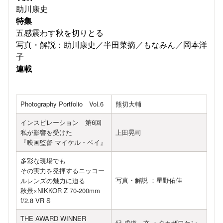
助川康史
特集
五感震わす秋を切りとる
写真・解説：助川康史／半田菜摘／もなみん／岡本洋
子
連載
Photography Portfolio Vol.6
熊切大輔
インスピレーション 第6回
私が影響を受けた
上田晃司
『映画監督 マイケル・ベイ』
多彩な現場でも
その実力を発揮するニッコー
写真・解説 ：星野佑佳
ルレンズの魅力に迫る
秋景×NIKKOR Z 70-200mm
f/2.8 VR S
THE AWARD WINNER
紀 成道 文 ：タカザワケン