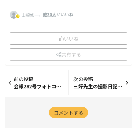
、
他30人
がいいね
山根修一
いいね
共有する
前の投稿
次の投稿
会報282号フォトコンテスト
三好先生の撮影日記＜Vol.25＞兵庫県 砥峰高原編
コメントする