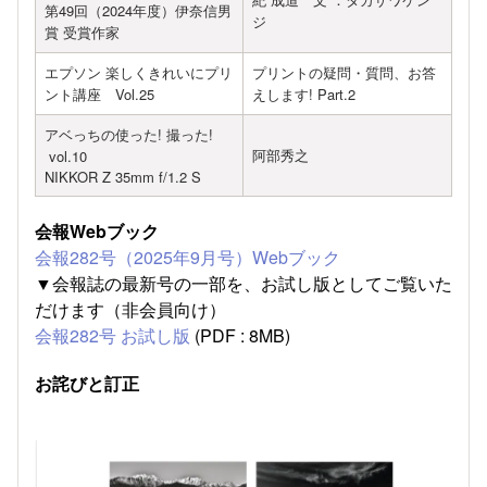
第49回（2024年度）伊奈信男
ジ
賞 受賞作家
エプソン 楽しくきれいにプリ
プリントの疑問・質問、お答
ント講座 Vol.25
えします! Part.2
アベっちの使った! 撮った!
阿部秀之
vol.10
NIKKOR Z 35mm f/1.2 S
会報Webブック
会報282号（2025年9月号）Webブック
▼会報誌の最新号の一部を、お試し版としてご覧いた
だけます（非会員向け）
会報282号 お試し版
(PDF : 8MB)
お詫びと訂正