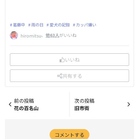
葛藤中
雨の日
愛犬の記録
カッパ嫌い
、
他63人
がいいね
hiromitsu
いいね
共有する
前の投稿
次の投稿
花の百名山
旧市街
コメントする