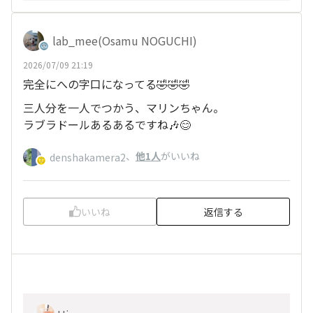
lab_mee(Osamu NOGUCHI)
2026/07/09 21:19
完全にへの字口になってる🤣🤣🤣
三人分を一人でつかう、マリンちゃん。
ラブラドールあるあるですね🎶😊
、
他1人
がいいね
denshakamera2
いいね
返信する