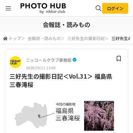
ログイン
全体検索
会報誌・読みもの
トップ
＞
会報誌・読みもの
＞
三好先生の撮影日記
＞
三好先生の撮
検索
ニッコールクラブ事務局
2026/03/11 13:00
三好先生の撮影日記＜Vol.31＞ 福島県
三春滝桜