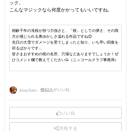
ック。
こんなマジックなら何度かかってもいいですね。
樹齢千年の滝桜が持つ力強さと、「桜」としての儚さ、その両
方が感じられる奥ゆかしさ溢れる作品ですね
😊
先日の大雪でダメージを受てしまったと知り、いち早い回復を
祈るばかりです...
皆さまおすすめの桜の名所、穴場などありますでしょうか！ぜ
ひコメント欄で教えてください
🥳（ニッコールクラブ事務局）
、
他62人
がいいね
kouchan
いいね
共有する