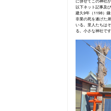
に併せてこの神社
以下ネット記事及
建久9年（1198
非業の死を遂げた
いる。里人たちは
る。小さな神社で