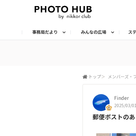
事務局だより
みんなの広場
ス
お知らせ
メンバーズ・フォト
サークル：ステップアップ
サークル：機材
サークル：スナップ
サークル：組写真
サークル：ポートレート
サークル：風景
イベント
メンバーズ・トー
会報誌・読
トップ
＞
メンバーズ・
Finder
2025/03/01
郵便ポストのあ