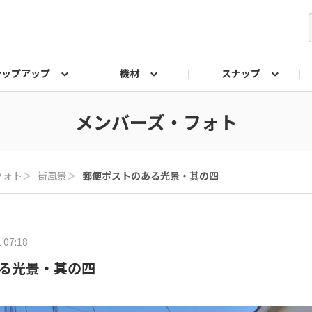
テップアップ
機材
スナップ
ク
みもの
なんでも相談室
写真展
プラチナアワード
メンバーズ・フォト
フォト
＞
街風景
＞
郵便ポストのある光景・其の四
 07:18
る光景・其の四