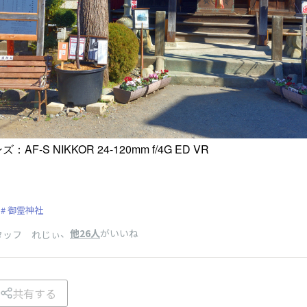
：AF-S NIKKOR 24-120mm f/4G ED VR
御霊神社
、
他26人
がいいね
 スタッフ れじぃ
共有する