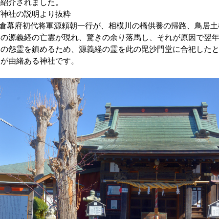
が紹介されました。
び神社の説明より抜粋
）鎌倉幕府初代将軍源頼朝一行が、相模川の橋供養の帰路、鳥居
弟の源義経の亡霊が現れ、驚きの余り落馬し、それが原因で翌
その怨霊を鎮めるため、源義経の霊を此の毘沙門堂に合祀した
すが由緒ある神社です。