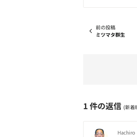
前の投稿
ミツマタ群生
1
件の返信
(新着
Hachiro