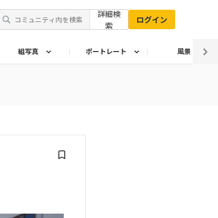
詳細検
ログイン
索
組写真
ポートレート
風景