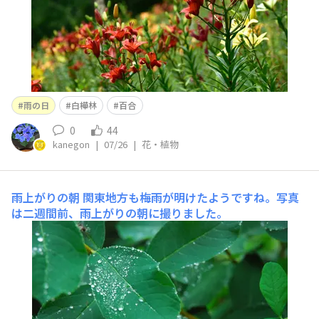
雨の日
白樺林
百合
0
44
kanegon
|
07/26
|
花・植物
雨上がりの朝
関東地方も梅雨が明けたようですね。写真
は二週間前、雨上がりの朝に撮りました。