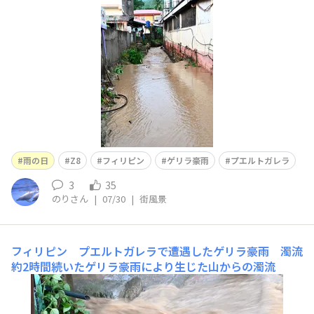
雨の日
Z8
フィリピン
ゲリラ豪雨
プエルトガレラ
3
35
のりさん
|
07/30
|
街風景
フィリピン プエルトガレラで遭遇したゲリラ豪雨 濁流
約2時間続いたゲリラ豪雨により生じた山からの濁流