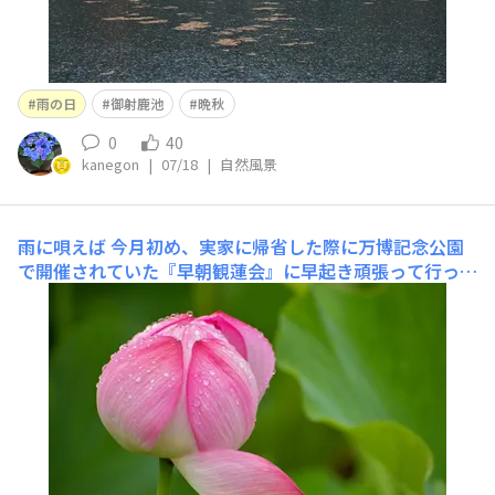
雨の日
御射鹿池
晩秋
0
40
kanegon
|
07/18
|
自然風景
雨に唄えば
今月初め、実家に帰省した際に万博記念公園
で開催されていた『早朝観蓮会』に早起き頑張って行って
来ました。前夜から降り続いた雨のおかげで綺麗な滴が蓮
の花びらに煌めきを添えていました。