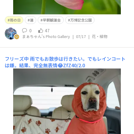
雨の日
蓮
早朝観蓮会
万博記念公園
0
47
まぁちゃん's Photo Gallery
|
07/17
|
花・植物
フリーズ中
雨でもお散歩は行きたい。でもレインコート
は嫌。結果、完全無表情😂​ZfZ40/2.0