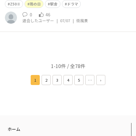
Z50Ⅱ
雨の日
駅舎
ドラマ
0
46
退会したユーザー
|
07/07
|
街風景
1-10件 / 全78件
1
2
3
4
5
…
›
ホーム