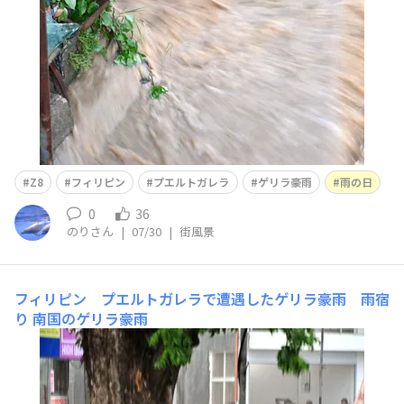
Z8
フィリピン
プエルトガレラ
ゲリラ豪雨
雨の日
0
36
のりさん
|
07/30
|
街風景
フィリピン プエルトガレラで遭遇したゲリラ豪雨 雨宿
り
南国のゲリラ豪雨