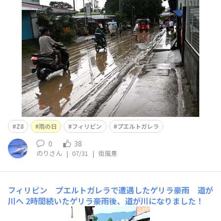
Z8
雨の日
フィリピン
プエルトガレラ
0
38
のりさん
|
07/31
|
街風景
フィリピン プエルトガレラで遭遇したゲリラ豪雨 道が
川へ
2時間続いたゲリラ豪雨後、道が川になりました！