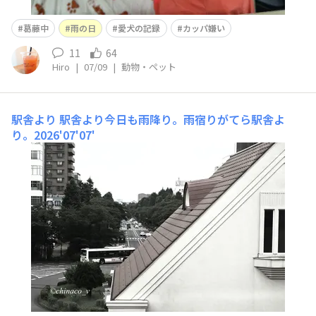
葛藤中
雨の日
愛犬の記録
カッパ嫌い
11
64
Hiro
|
07/09
|
動物・ペット
駅舎より
駅舎より​今日も雨降り。雨宿りがてら駅舎よ
り。2026'07'07'