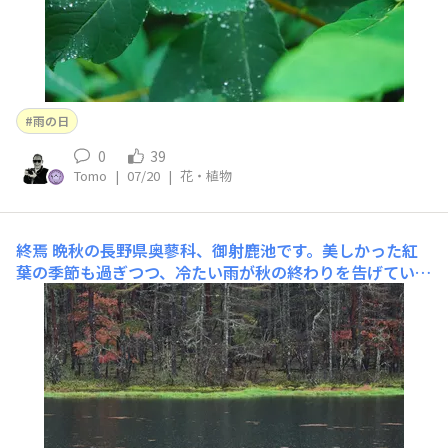
雨の日
0
39
Tomo
|
07/20
|
花・植物
終焉
晩秋の長野県奥蓼科、御射鹿池です。美しかった紅
葉の季節も過ぎつつ、冷たい雨が秋の終わりを告げていま
す。東山魁夷画伯のモチーフにもなったこの池は、四季
折々の美しさを見せてくれます。撮影データ：Nikon Z7
Ⅱ、Nikkor 70-200mm f2.8S